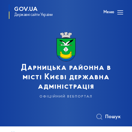
GOV.UA
Меню
Державні сайти України
Дарницька районна в
місті Києві державна
адміністрація
офіційний вебпортал
Пошук