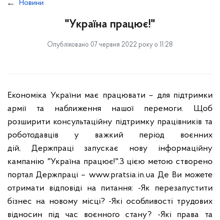
Новини
"Україна працює!"
Опубліковано 07 червня 2022 року о 11:28
Економіка України має працювати – для підтримки
армії та
наближення нашої перемоги. Щоб
розширити консультаційну
підтримку працівників та
роботодавців у важкий період воєнних
дій,
Держпраці запускає нову інформаційну
кампанію "Україна працює!".
З цією метою створено
портал Держпраці – www.pratsia.in.ua Де Ви
можете
отримати відповіді на питання: -Як перезапустити
бізнес на
новому місці? -Які особливості трудових
відносин під час воєнного
стану? -Які права та