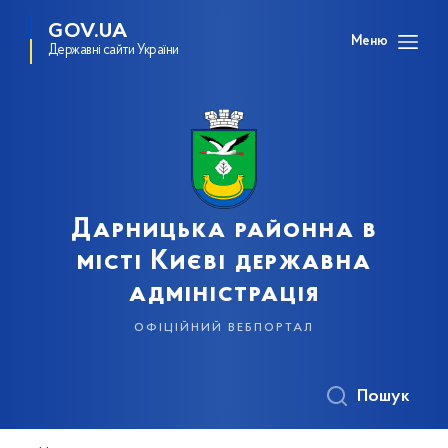
GOV.UA
Меню
Державні сайти України
Дарницька районна в
місті Києві державна
адміністрація
офіційний вебпортал
Пошук