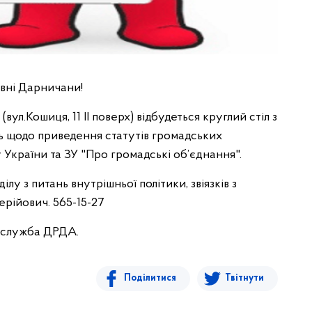
ні Дарничани!
 (вул.Кошиця, 11 ІІ поверх) відбудеться круглий стіл з
 щодо приведення статутів громадських
 України та ЗУ "Про громадські об’єднання".
ілу з питань внутрішньої політики, звіязків з
ерійович. 565-15-27
 служба ДРДА.
Поділитися
Твітнути