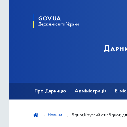
GOV.UA
Державні сайти України
Дарни
Про Дарницю
Адміністрація
Е-мі
Новини
&quot;Круглий стіл&quot; для гром