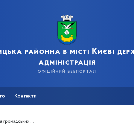
цька районна в місті Києві де
адміністрація
офіційний вебпортал
сто
Контакти
адських формувань.