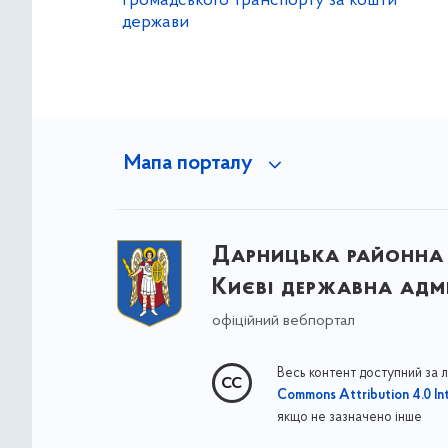
громадського транспорту за кошти
держави
Мапа порталу
Дарницька районна 
Києві державна адмі
офіційний вебпортал
Весь контент доступний за 
Commons Attribution 4.0 Int
якщо не зазначено інше