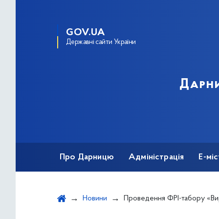
GOV.UA
Державні сайти України
Дарни
Про Дарницю
Адміністрація
Е-мі
Новини
Проведення ФРІ-табору «В