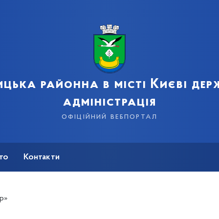
цька районна в місті Києві де
адміністрація
офіційний вебпортал
сто
Контакти
ир»