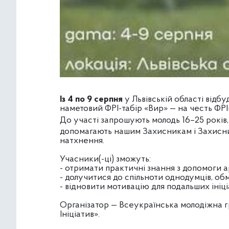
Із 4 по 9 серпня
у Львівській області від
наметовий ФРІ-табір «Вир» — на честь ФРІшн
До
участі запрошують молодь 16–25 років, 
допомагають нашим Захисникам і Захисниц
натхнення.
Учасники(-ці) зможуть:
- отримати практичні знання з допомоги ар
- долучитися до спільноти однодумців, об
- відновити мотивацію для подальших ініці
Організатор — Всеукраїнська молодіжна г
Ініціатив».