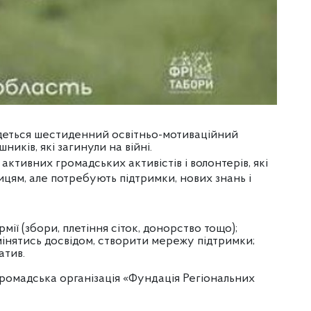
будеться шестиденний освітньо-мотиваційний
иків, які загинули на війні.
активних громадських активістів і волонтерів, які
ям, але потребують підтримки, нових знань і
мії (збори, плетіння сіток, донорство тощо);
мінятись досвідом, створити мережу підтримки;
атив.
ромадська організація «Фундація Регіональних