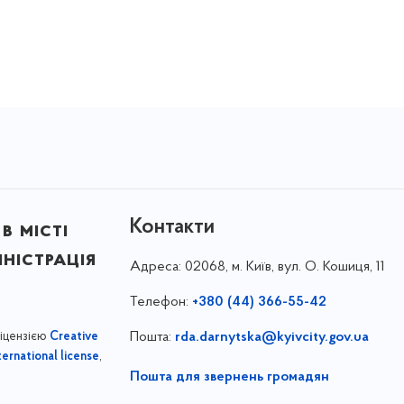
Контакти
в місті
ністрація
Адреса:
02068, м. Київ, вул. О. Кошиця, 11
Телефон:
+380 (44) 366-55-42
ліцензією
Пошта:
rda.darnytska@kyivcity.gov.ua
Creative
,
ernational license
Пошта для звернень громадян