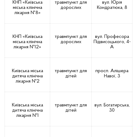
КНП «Київська
травмпункт для
вул. Юрія
міська клінічна
дорослих
Кондратюка, 8
лікарня №8»
КНП «Київська
травмпункт для
вул. Професора
міська клінічна
дорослих
Підвисоцького, 4-
лікарня №12»
А
Київська міська
травмпункт для
просп. Алішера
дитяча клінічна
дітей
Навої, 3
лікарня №2
Київська міська
травмпункт для
вул. Богатирська,
дитяча клінічна
дітей
30
лікарня №1