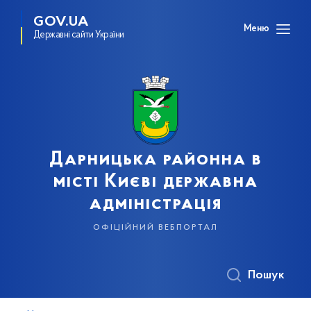
GOV.UA
Меню
Державні сайти України
Дарницька районна в
місті Києві державна
адміністрація
офіційний вебпортал
Пошук