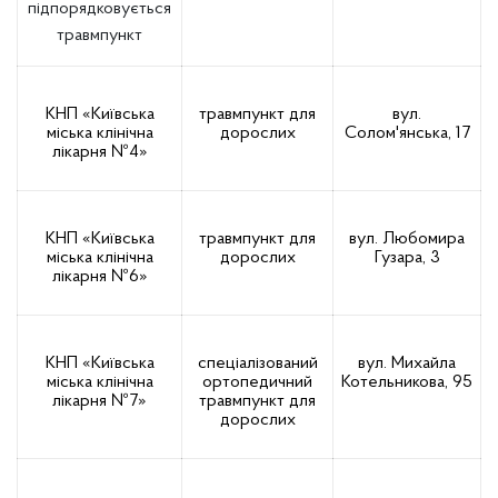
підпорядковується
травмпункт
КНП «Київська
травмпункт для
вул.
міська клінічна
дорослих
Солом'янська, 17
лікарня №4»
КНП «Київська
травмпункт для
вул. Любомира
міська клінічна
дорослих
Гузара, 3
лікарня №6»
КНП «Київська
спеціалізований
вул. Михайла
міська клінічна
ортопедичний
Котельникова, 95
лікарня №7»
травмпункт для
дорослих