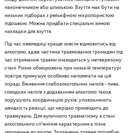
наконечником або шпилькою. Взуття має бути на
низьких підборах з рельєфною мікропористою
підошвою. Можна придбати спеціальні зимові
накладки для взуття.
Під час ожеледиці краще зовсім відмовитись від
алкоголю, адже частина травмованих громадян під
час отримання травми знаходяться у нетверезому
стані. Ризик обморожень при низькій температурі
повітря примушує особливо наполягати на цій
пораді. Вживання слабоалкогольних напоїв - пива,
солодких напоїв з додаванням алкоголю також
порушують координацію рухів, уповільнюють
швидкість реакції, що нерідко призводить до
травмувань. Для вуличного травматизму в стані
алкогольного сп'яніння характерним є пізнє
звернення до лікаря. Задавнена травма потребує