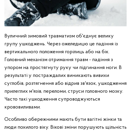
Вуличний зимовий травматизм об'єднує велику
групу ушкоджень. Через ожеледицю це падіння із
вертикального положення горілиць або на бік.
Головний механізм отримання травм - падіння з
упором на простягнуту руку чи підгинання ноги. В
результаті у постраждалих виникають вивихи
суглобів, розтягнення або відрив зв'язок, ушкодження
прилеглих м'язів, переломи, струси головного мозку.
Часто такі ушкодження супроводжуються
крововиливами.
Особливо обережними мають бути вагітні жінки та
люди похилого віку. Вікові зміни порушують щільність