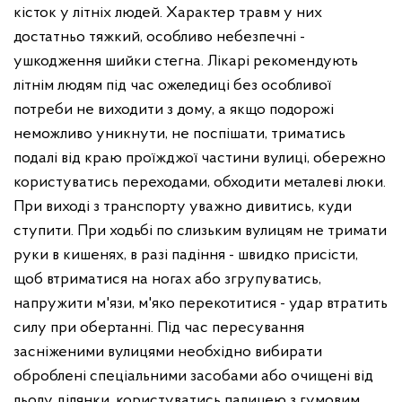
кісток у літніх людей. Характер травм у них
достатньо тяжкий, особливо небезпечні -
ушкодження шийки стегна. Лікарі рекомендують
літнім людям під час ожеледиці без особливої
потреби не виходити з дому, а якщо подорожі
неможливо уникнути, не поспішати, триматись
подалі від краю проїжджої частини вулиці, обережно
користуватись переходами, обходити металеві люки.
При виході з транспорту уважно дивитись, куди
ступити. При ходьбі по слизьким вулицям не тримати
руки в кишенях, в разі падіння - швидко присісти,
щоб втриматися на ногах або згрупуватись,
напружити м'язи, м'яко перекотитися - удар втратить
силу при обертанні. Під час пересування
засніженими вулицями необхідно вибирати
оброблені спеціальними засобами або очищені від
льоду ділянки, користуватись палицею з гумовим