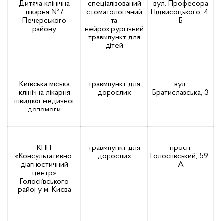
Дитяча клінічна
спеціалізований
вул. Професора
лікарня №7
стоматологічний
Підвисоцького, 4-
Печерського
та
Б
району
нейрохірургічний
травмпункт для
дітей
Київська міська
травмпункт для
вул.
клінічна лікарня
дорослих
Братиславська, 3
швидкої медичної
допомоги
КНП
травмпункт для
просп.
«Консультативно-
дорослих
Голосіївський, 59-
діагностичний
А
центр»
Голосіївського
району м. Києва