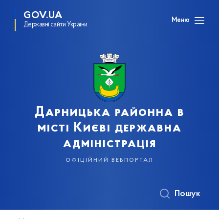
GOV.UA
Меню
Державні сайти України
Дарницька районна в
місті Києві державна
адміністрація
офіційний вебпортал
Пошук