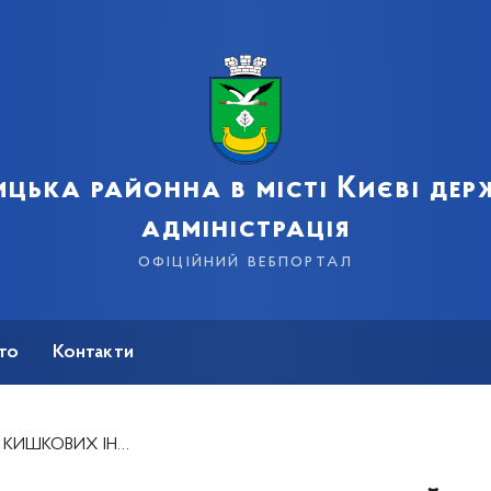
цька районна в місті Києві де
адміністрація
офіційний вебпортал
сто
Контакти
Й ТА ХАРЧОВИХ ОТРУЄНЬ