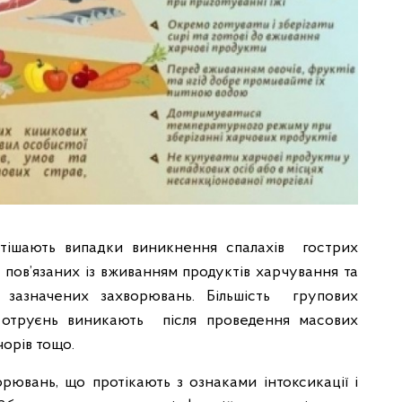
стішають випадки виникнення спалахів гострих
 пов’язаних із вживанням продуктів харчування та
 зазначених захворювань. Більшість групових
 отруєнь виникають після проведення масових
чорів тощо.
орювань, що протікають з ознаками інтоксикації і