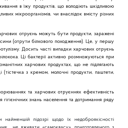
вання в їжу продуктів, що володіють шкідливою
дливих мікроорганізмів, чи внаслідок вмісту різних
рчових отруєнь можуть бути продукти, заражені
ксини (отрути білкового походження). Це, у першу
ботулізму. Досить часті випадки харчових отруєнь
ілокока. Ці бактерії активно розмножуються при
номанітних харчових продуктах, що не підлягають
 (тістечка з кремом, молочні продукти, паштети,
ворюваннях та харчових отруєннях ефективність
ня гігієнічних знань населення та дотримання ряду
и найменшій підозрі щодо їх недоброякісності
ня; не вживати «самоквасу», приготовленого з