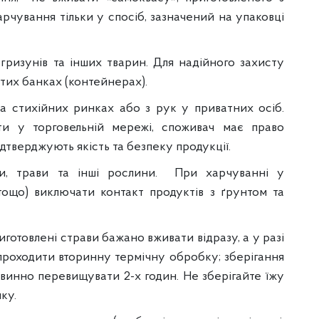
рчування тільки у спосіб, зазначений на упаковці
гризунів та інших тварин. Для надійного захисту
итих банках (контейнерах).
а стихійних ринках або з рук у приватних осіб.
и у торговельній мережі, споживач має право
дтверджують якість та безпеку продукції.
ди, трави та інші рослини. При харчуванні у
тощо) виключати контакт продуктів з ґрунтом та
иготовлені страви бажано вживати відразу, а у разі
проходити вторинну термічну обробку; зберігання
овинно перевищувати 2-х годин. Не зберігайте їжу
ку.