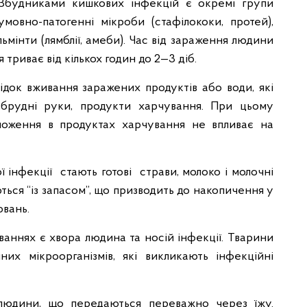
 Збудниками кишкових інфекцій є окремі групи
 умовно-патогенні мікроби (стафілококи, протей),
гельмінти (лямблії, амеби). Час від зараження людини
триває від кількох годин до 2—3 діб.
лідок вживання заражених продуктів або води, які
брудні руки, продукти харчування. При цьому
множення в продуктах харчування не впливає на
 інфекції стають готові страви, молоко і молочні
ться “із запасом”, що призводить до накопичення у
ювань.
ваннях є хвора людина та носій інфекції. Тварини
их мікроорганізмів, які викликають інфекційні
людини, що передаються переважно через їжу.