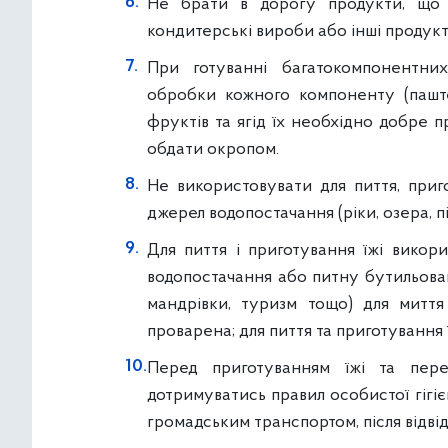
Не брати в дорогу продукти, що шв
кондитерські вироби або інші продукт
При готуванні багатокомпонентни
обробки кожного компоненту (паштет
фруктів та ягід їх необхідно добре 
обдати окропом.
Не використовувати для пиття, приг
джерел водопостачання (ріки, озера, п
Для пиття і приготування їжі викор
водопостачання або питну бутильова
мандрівки, туризм тощо) для миття
проварена; для пиття та приготування 
Перед приготуванням їжі та пер
дотримуватись правил особистої гігі
громадським транспортом, після відвід