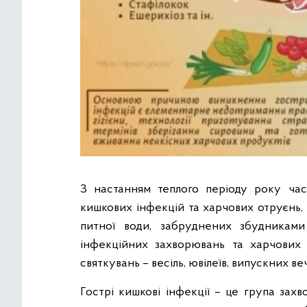
З настанням теплого періоду року ча
кишкових інфекцій та харчових отруєнь,
питної води, забруднених збудниками
інфекційних захворювань та харчових
святкувань – весіль, ювілеїв, випускних ве
Гострі кишкові інфекції – це група захв