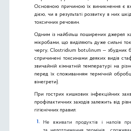
Основною причиною їх виникнення є вжи
дією, чи в результаті розвитку в них шкі
токсичних речовин.
Одним із найбільш поширених джерел ха
мікробами, що виділяють дуже сильні то
чергу, Clostridium botulinum — збудник 
спричинені токсинами деяких видів стаф
звичайній кімнатній температурі на різ
перед їх споживанням термічній обробці
вінегрети).
При гострих кишкових інфекційних зах
профілактичних заходів залежить від рів
гігієнічних правил:
Не вживати продуктів і напоїв пр
та недотримання термінів споживан