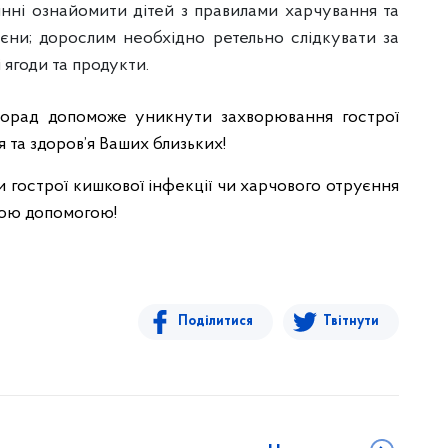
инні ознайомити дітей з правилами харчування та
ієни; дорослим необхідно ретельно слідкувати за
 ягоди та продукти.
порад допоможе уникнути захворювання гострої
я та здоров’я Ваших близьких!
 гострої кишкової інфекції чи харчового отруєння
ною допомогою!
Поділитися
Твітнути