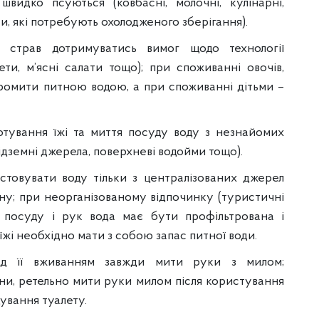
идко псуються (ковбасні, молочні, кулінарні,
и, які потребують охолодженого зберігання).
х страв дотримуватись вимог щодо технології
и, м’ясні салати тощо); при споживанні овочів,
промити питною водою, а при споживанні дітьми –
отування їжі та миття посуду воду з незнайомих
ідземні джерела, поверхневі водойми тощо).
истовувати воду тільки з централізованих джерел
ну; при неорганізованому відпочинку (туристичні
 посуду і рук вода має бути профільтрована і
їжі необхідно мати з собою запас питної води.
ед її вживанням завжди мити руки з милом;
єни, ретельно мити руки милом після користування
ування туалету.