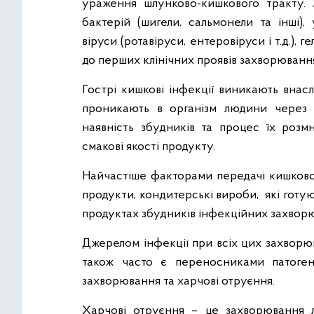
ураження шлунково-кишкового тракту.
бактерій (шигели, сальмонели та інші),
віруси (ротавіруси, ентеровіруси і т.д.), 
до перших клінічних проявів захворювання 
Гострі кишкові інфекції виникають внас
проникають в організм людини через 
наявність збудників та процес їх роз
смакові якості продукту.
Найчастіше факторами передачі кишкової
продукти, кондитерські вироби, які готую
продуктах збудників інфекційних захвор
Джерелом інфекції при всіх цих захворю
також часто є переносниками патогенн
захворювання та харчові отруєння.
Харчові отруєння – це захворювання 