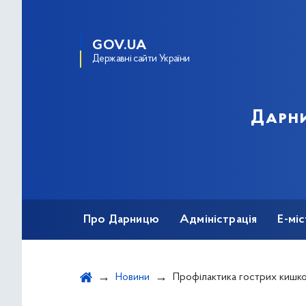
GOV.UA
Державні сайти України
Дарни
Про Дарницю
Адміністрація
Е-мі
Новини
Профілактика гострих кишко