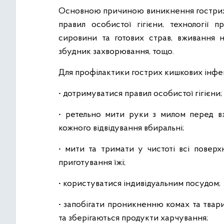
Основною причиною виникнення гострих
правил особистої гігієни, технології п
сировини та готових страв, вживання не
збудник захворювання, тощо.
Для профілактики гострих кишкових інфе
• дотримуватися правил особистої гігієни;
• ретельно мити руки з милом перед вжи
кожного відвідування вбиральні;
• мити та тримати у чистоті всі поверх
приготування їжі;
• користуватися індивідуальним посудом;
• запобігати проникненню комах та твари
та зберігаються продукти харчування;