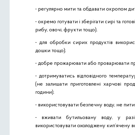
• регулярно мити та обдавати окропом дит
• окремо готувати і зберігати сирі та гото
рибу, овочі, фрукти тощо);
• для обробки сирих продуктів викорис
дошки тощо);
• добре прожарювати або проварювати про
• дотримуватись відповідного температу
(не залишати приготовлені харчові про
години);
• використовувати безпечну воду, не пити
• вживати бутильовану воду, у разі
використовувати охолоджену кип’ячену в