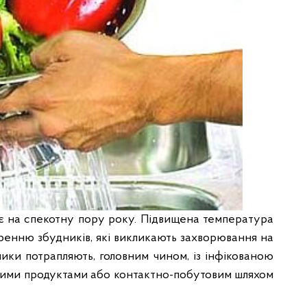
є на спекотну пору року. Підвищена температура
енню збудників, які викликають захворювання на
дники потрапляють, головним чином, із інфікованою
вими продуктами або контактно-побутовим шляхом