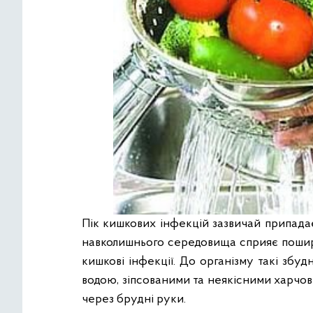
Пік кишкових інфекцій зазвичай припада
навколишнього середовища сприяє пошир
кишкові інфекції. До організму такі збу
водою, зіпсованими та неякісними харчо
через брудні руки.