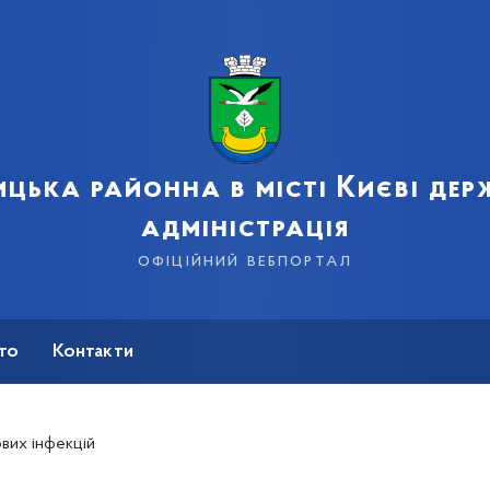
цька районна в місті Києві де
адміністрація
офіційний вебпортал
сто
Контакти
вих інфекцій