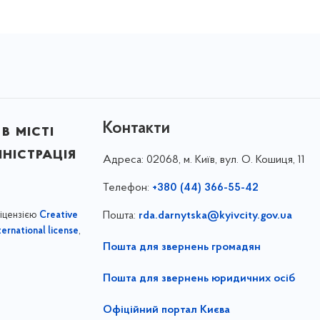
Контакти
в місті
ністрація
Адреса:
02068, м. Київ, вул. О. Кошиця, 11
Телефон:
+380 (44) 366-55-42
ліцензією
Пошта:
rda.darnytska@kyivcity.gov.ua
Creative
,
ernational license
Пошта для звернень громадян
Пошта для звернень юридичних осіб
Офіційний портал Києва