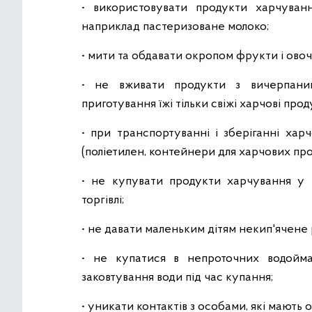
• використовувати продукти харчуван
наприклад пастеризоване молоко;
• мити та обдавати окропом фрукти і овочі
• не вживати продукти з вичерпаним
приготування їжі тільки свіжі харчові прод
• при транспортуванні і зберіганні хар
(поліетилен, контейнери для харчових про
• не купувати продукти харчування у 
торгівлі;
• не давати маленьким дітям некип'ячене 
• не купатися в непроточних водойма
заковтування води під час купання;
• уникати контактів з особами, які мають