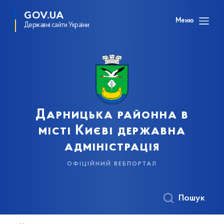
GOV.UA
Меню
Державні сайти України
Дарницька районна в
місті Києві державна
адміністрація
офіційний вебпортал
Пошук