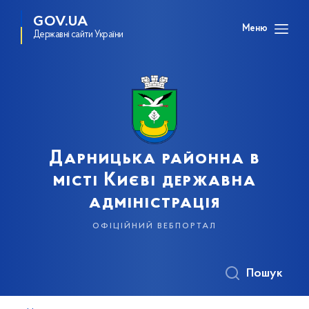
GOV.UA
Меню
Державні сайти України
Дарницька районна в
місті Києві державна
адміністрація
офіційний вебпортал
Пошук