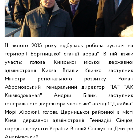
11 лютого 2015 року відбулась робоча зустріч на
території Бортницької станцї аерацї. В ній взяли
участь: голова Київської міської державної
адміністрації Києва Віталій Кличко, заступник
Міністра регіонального розвитку Роман
Абромовський, генаральний директор ПАТ "АК
Київводоканал" Андрій Білик, заступник
генерального директора японської агенції "Джайка"
Морі Хіроюкі, голова Дарницької районної в місті
Києві державної адміністрації Геннадій Сінцов,
народні депутати України Віталій Сташук та Дмитро
Андрієвський.