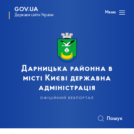
GOV.UA
Меню
Державні сайти України
Дарницька районна в
місті Києві державна
адміністрація
офіційний вебпортал
Пошук