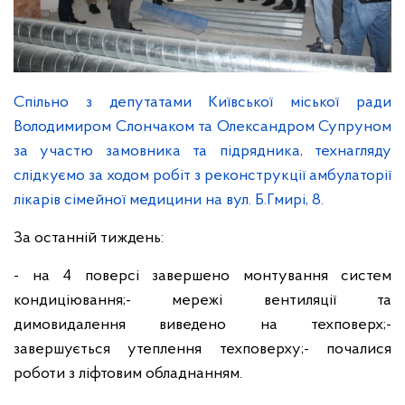
Спільно з депутатами Київської міської ради
Володимиром Слончаком та Олександром Супруном
за участю замовника та підрядника, технагляду
слідкуємо за ходом робіт з реконструкції амбулаторії
лікарів сімейної медицини на вул. Б.Гмирі, 8.
За останній тиждень:
- на 4 поверсі завершено монтування систем
кондиціювання;
- мережі вентиляції та
димовидалення виведено на техповерх;
-
завершується утеплення техповерху;
- почалися
роботи з ліфтовим обладнанням.