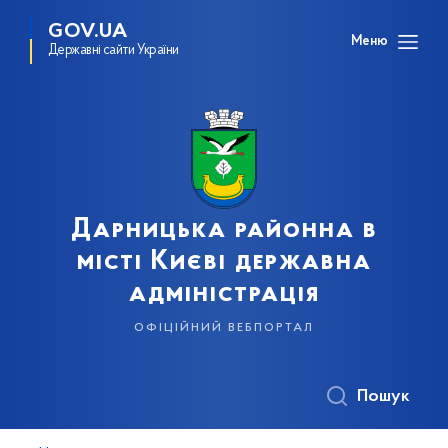
GOV.UA
Меню
Державні сайти України
Дарницька районна в
місті Києві державна
адміністрація
офіційний вебпортал
Пошук