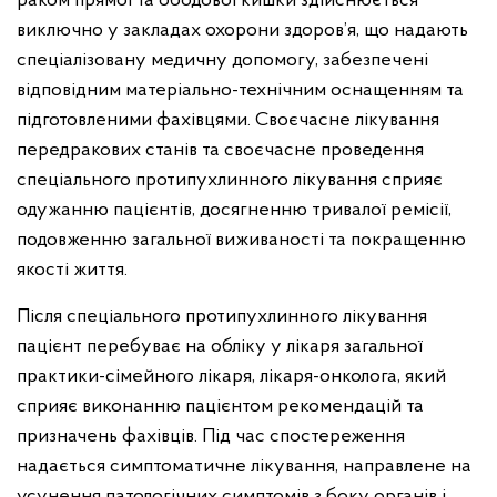
раком прямої та ободової кишки здійснюється
виключно у закладах охорони здоров’я, що надають
спеціалізовану медичну допомогу, забезпечені
відповідним матеріально-технічним оснащенням та
підготовленими фахівцями. Своєчасне лікування
передракових станів та своєчасне проведення
спеціального протипухлинного лікування сприяє
одужанню пацієнтів, досягненню тривалої ремісії,
подовженню загальної виживаності та покращенню
якості життя.
Після спеціального протипухлинного лікування
пацієнт перебуває на обліку у лікаря загальної
практики-сімейного лікаря, лікаря-онколога, який
сприяє виконанню пацієнтом рекомендацій та
призначень фахівців. Під час спостереження
надається симптоматичне лікування, направлене на
усунення патологічних симптомів з боку органів і