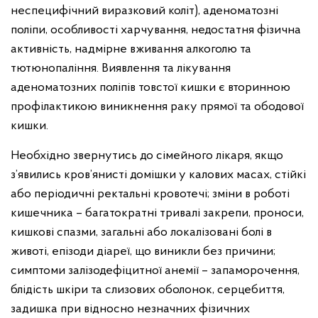
неспецифічний виразковий коліт), аденоматозні
поліпи, особливості харчування, недостатня фізична
активність, надмірне вживання алкоголю та
тютюнопаління. Виявлення та лікування
аденоматозних поліпів товстої кишки є вторинною
профілактикою виникнення раку прямої та ободової
кишки.
Необхідно звернутись до сімейного лікаря, якщо
з’явились кров’янисті домішки у калових масах, стійкі
або періодичні ректальні кровотечі; зміни в роботі
кишечника – багатократні тривалі закрепи, проноси,
кишкові спазми, загальні або локалізовані болі в
животі, епізоди діареї, що виникли без причини;
симптоми залізодефіцитної анемії – запаморочення,
блідість шкіри та слизових оболонок, серцебиття,
задишка при відносно незначних фізичних