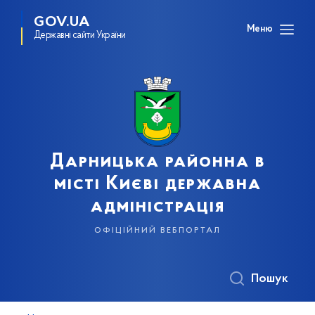
GOV.UA
Меню
Державні сайти України
Дарницька районна в
місті Києві державна
адміністрація
офіційний вебпортал
Пошук