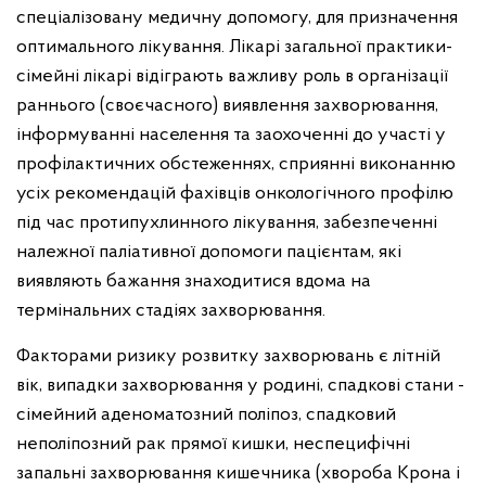
спеціалізовану медичну допомогу, для призначення
оптимального лікування. Лікарі загальної практики-
сімейні лікарі відіграють важливу роль в організації
раннього (своєчасного) виявлення захворювання,
інформуванні населення та заохоченні до участі у
профілактичних обстеженнях, сприянні виконанню
усіх рекомендацій фахівців онкологічного профілю
під час протипухлинного лікування, забезпеченні
належної паліативної допомоги пацієнтам, які
виявляють бажання знаходитися вдома на
термінальних стадіях захворювання.
Факторами ризику розвитку захворювань є літній
вік, випадки захворювання у родині, спадкові стани -
сімейний аденоматозний поліпоз, спадковий
неполіпозний рак прямої кишки, неспецифічні
запальні захворювання кишечника (хвороба Крона і