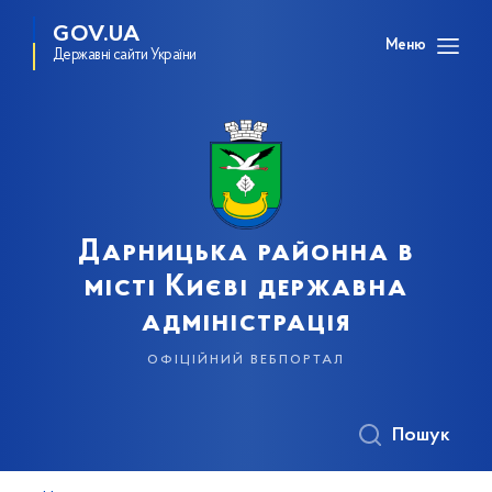
GOV.UA
Меню
Державні сайти України
Дарницька районна в
місті Києві державна
адміністрація
офіційний вебпортал
Пошук