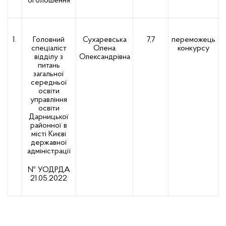
оголошення
1.
Головний
Сухаревська
7,7
переможець
спеціаліст
Олена
конкурсу
відділу з
Олександрівна
питань
загальної
середньої
освіти
управління
освіти
Дарницької
районної в
місті Києві
державної
адміністрації
№ УОДРДА
21.05.2022