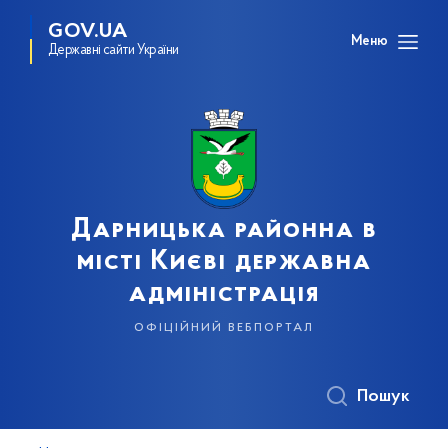
GOV.UA
Меню
Державні сайти України
Дарницька районна в
місті Києві державна
адміністрація
офіційний вебпортал
Пошук