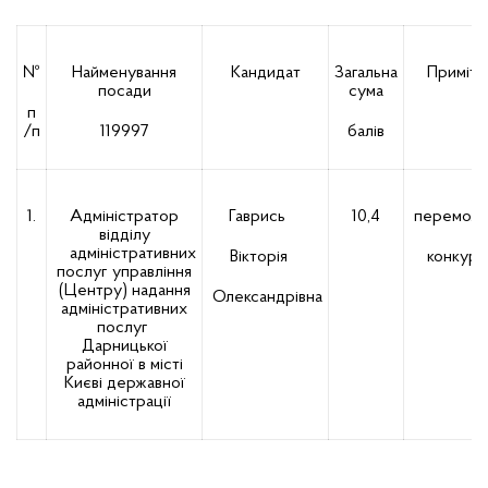
№
Найменування
Кандидат
Загальна
Примітк
посади
сума
п
/п
119997
балів
1.
Адміністратор
Гаврись
10,4
перемож
відділу
адміністративних
Вікторія
конкурс
послуг управління
(Центру) надання
Олександрівна
адміністративних
послуг
Дарницької
районної в місті
Києві державної
адміністрації