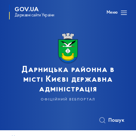
GOV.UA
Меню
Державні сайти України
Дарницька районна в
місті Києві державна
адміністрація
офіційний вебпортал
Пошук