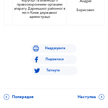
корупції та взаємодії з
Андрій
правоохоронними органами
апарату Дарницької районної в
Борисович
місті Києві державної
адміністрації
Надрукувати
Поділитися
Твітнути
Попередня
Наступна