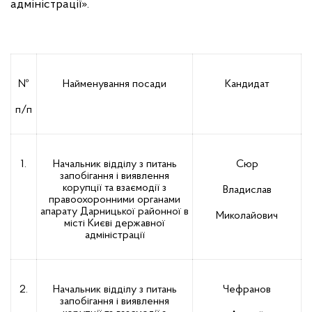
адміністрації».
№
Найменування посади
Кандидат
З
п/п
1.
Начальник відділу з питань
Сюр
запобігання і виявлення
корупції та взаємодії з
Владислав
правоохоронними органами
апарату Дарницької районної в
Миколайович
місті Києві державної
адміністрації
2.
Начальник відділу з питань
Чефранов
запобігання і виявлення