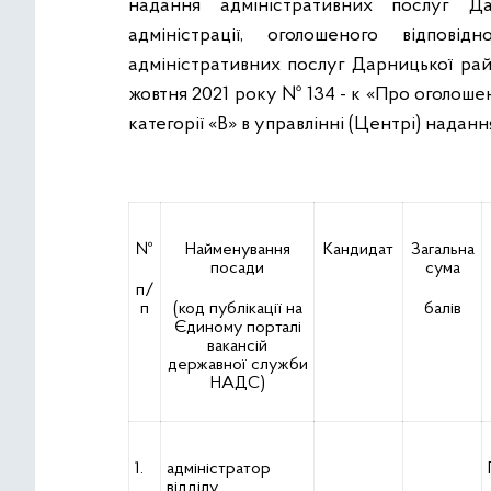
надання адміністративних послуг Да
адміністрації, оголошеного відпов
адміністративних послуг Дарницької райо
жовтня 2021 року № 134 - к «Про оголош
категорії «В» в управлінні (Центрі) надан
№
Найменування
Кандидат
Загальна
посади
сума
п/
п
(код публікації на
балів
Єдиному порталі
вакансій
державної служби
НАДС)
1.
адміністратор
відділу