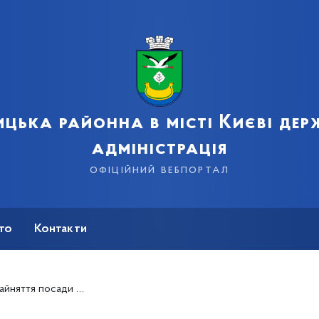
цька районна в місті Києві де
адміністрація
офіційний вебпортал
сто
Контакти
 адміністративних послуг Дарницької районної в місті Києві державної адміністрації