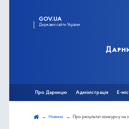
GOV.UA
Державні сайти України
Дарни
Про Дарницю
Адміністрація
Е-мі
Новини
Про результат конкурсу на зайняття посади державної служби категорії «В» - адміністратора відділу адміністративних послуг управління (Центру) надання