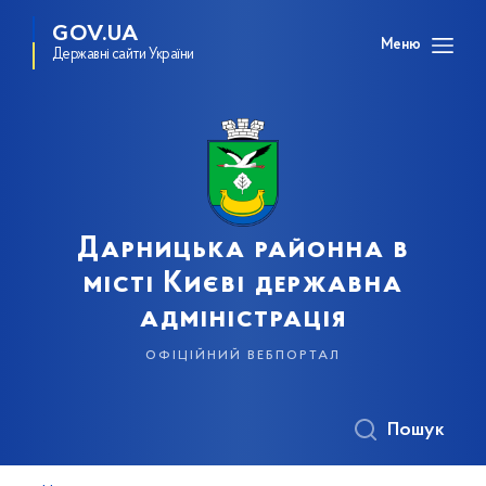
GOV.UA
Меню
Державні сайти України
Дарницька районна в
місті Києві державна
адміністрація
офіційний вебпортал
Пошук