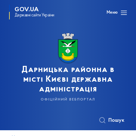
GOV.UA
Меню
Державні сайти України
Дарницька районна в
місті Києві державна
адміністрація
офіційний вебпортал
Пошук