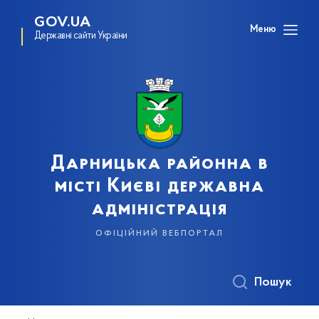
GOV.UA
Меню
Державні сайти України
Дарницька районна в
місті Києві державна
адміністрація
офіційний вебпортал
Пошук