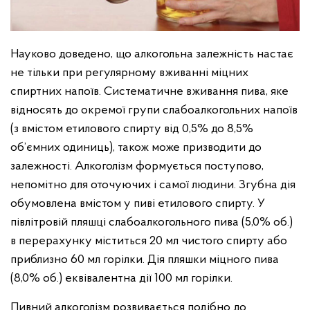
Науково доведено, що алкогольна залежність настає
не тільки при регулярному вживанні міцних
спиртних напоїв. Систематичне вживання пива, яке
відносять до окремої групи слабоалкогольних напоїв
(з вмістом етилового спирту від 0,5% до 8,5%
об’ємних одиниць), також може призводити до
залежності. Алкоголізм формується поступово,
непомітно для оточуючих і самої людини. Згубна дія
обумовлена вмістом у пиві етилового спирту. У
півлітровій пляшці слабоалкогольного пива (5,0% об.)
в перерахунку міститься 20 мл чистого спирту або
приблизно 60 мл горілки. Дія пляшки міцного пива
(8,0% об.) еквівалентна дії 100 мл горілки.
Пивний алкоголізм розвивається подібно до