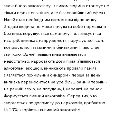
звичайного алкоголізму. Із пивом людина отримує не
тільки ефект сп'яніння, але й заспокійливий ефект.
Напій стає необхідним елементом відпочинку.
Згодом людина не може почувати себе нормально
без пива, порушується самопочуття, знижується
настрій, виникає напруженість, порушується сон,
погіршуються взаємини із близькими. Пиво стає
звичкою. Однієї пляшки пива виявляється
недостатньо, наростають дози пива, з’являються
алкогольні ексцеси, виникають провали пам’яті,
з’являється похмільний синдром - перша за день
випивка переноситься на усе більш ранній термін -
на ранній вечір, на полудень, і, нарешті, на ранок.
Формується пивний алкоголізм. Серед тих, хто
звертається по допомогу до наркологів, приблизно
15-20% хворіють на пивний алкоголізм.