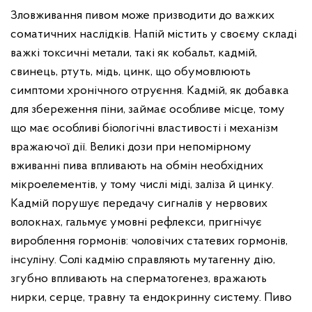
Зловживання пивом може призводити до важких
соматичних наслідків. Напій містить у своєму складі
важкі токсичні метали, такі як кобальт, кадмій,
свинець, ртуть, мідь, цинк, що обумовлюють
симптоми хронічного отруєння. Кадмій, як добавка
для збереження піни, займає особливе місце, тому
що має особливі біологічні властивості і механізм
вражаючої дії. Великі дози при непомірному
вживанні пива впливають на обмін необхідних
мікроелементів, у тому числі міді, заліза й цинку.
Кадмій порушує передачу сигналів у нервових
волокнах, гальмує умовні рефлекси, пригнічує
вироблення гормонів: чоловічих статевих гормонів,
інсуліну. Солі кадмію справляють мутагенну дію,
згубно впливають на сперматогенез, вражають
нирки, серце, травну та ендокринну систему. Пиво