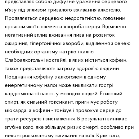
представляє собою дифузне ураження серцевого
м’язу під впливом тривалого вживання алкоголю.
Проявляється серцевою недостатністю, головним
проявом якої є ішемічна хвороба серця. Відмічено
негативний вплив вживання пива на розвиток
ожиріння, гіпертонічної хвороби, виділення з сечею
необхідних організму натрію і калію.
Слабоалкогольні коктейлі, в яких міститься кофеїн,
також представляють загрозу здоров’ю людини.
Поєднання кофеїну з алкоголем в одному
енергетичному напої може викликати гострі
кардіоміопатії навіть у молодих людей. Етиловий
спирт, як сильний токсикант, пригнічує роботу
міокарда, а кофеїн - тонізує і провокує серце до
трати ресурсів і виснаження. В результаті виникає
згубне коло, яке збільшує ризик смерті, особливо при
неконтрольованому вживанні напоїв. Крім того,