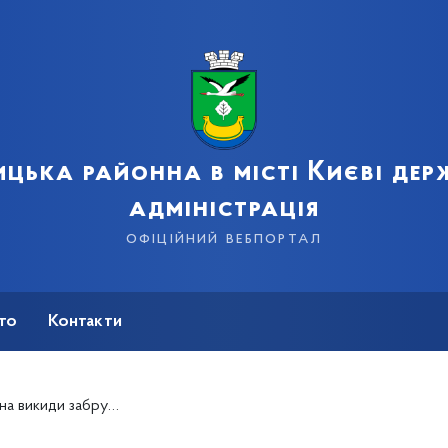
цька районна в місті Києві де
адміністрація
офіційний вебпортал
сто
Контакти
речовин в атмосферне повітря