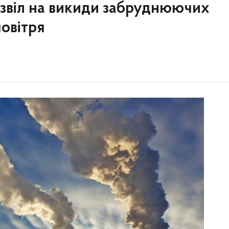
озвіл на викиди забруднюючих
овітря