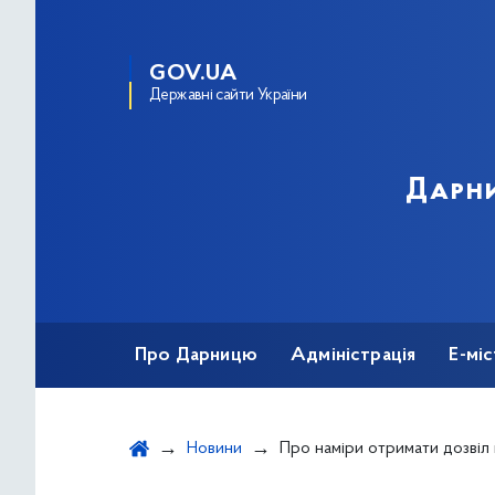
GOV.UA
Державні сайти України
Дарни
Про Дарницю
Адміністрація
Е-мі
Новини
Про наміри отримати дозвіл на викиди забруднюючих 