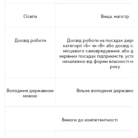
Освіта
Вища, магістр
Досвід роботи
Досвід роботи на посадах держа
категорії «Б» чи «В» або досвід сл
місцевого самоврядування, або дос
керівних посадах підприємств, устано
незалежно від форми власності не
року
Володіння державною
Вільне володіння державно
мовою
Вимоги до компетентності