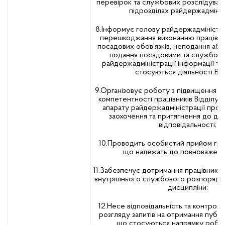
перевірок та службових розслідуван
підрозділах райдержадмініст
8.Інформує голову райдержадміністра
перешкоджання виконанню працівник
посадових обов’язків, неподання аб
подання посадовими та службов
райдержадміністрації інформації та 
стосуються діяльності Від
9.Організовує роботу з підвищення р
компетентності працівників Відділу, 
апарату райдержадміністрації проп
заохочення та притягнення до ди
відповідальності;
10.Проводить особистий прийом гром
що належать до повноважень 
11.Забезпечує дотримання працівникам
внутрішнього службового розпорядку 
дисципліни;
12.Несе відповідальність та контрол
розгляду запитів на отримання публіч
що стосуються напрямку роботи