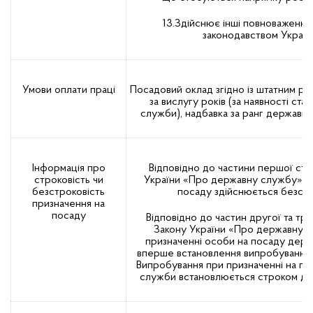
13.Здійснює інші повноваження,
законодавством Україн
Умови оплати праці
Посадовий оклад згідно із штатним ро
за вислугу років (за наявності ст
служби), надбавка за ранг державн
Інформація про
Відповідно до частини першої ста
строковість чи
України «Про державну службу» п
безстроковість
посаду здійснюється безст
призначення на
посаду
Відповідно до частин другої та тре
Закону України «Про державну 
призначенні особи на посаду дер
вперше встановлення випробування є
Випробування при призначенні на п
служби встановлюється строком до 