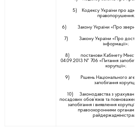
5) Кодексу України про адміні
правопорушення;
6) Закону України «Про звернен
7) Закону України «Про доступ 
інформації»;
8) постанови Кабінету Міністрів
04.09.2013 № 706 «Питання запобіган
корупції»;
9) Рішень Національного агентс
запобігання корупції;
10) Законодавства з урахування
посадових обов’язків та повноважень 
запобігання і виявлення корупції т
правоохоронними органами 
райдержадміністрації