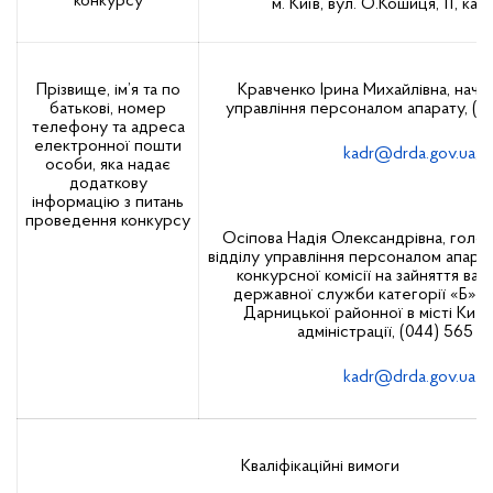
конкурсу
м. Київ, вул. О.Кошиця, 11, ка
Прізвище, ім’я та по
Кравченко Ірина Михайлівна, начал
батькові, номер
управління персоналом апарату, (0
телефону та адреса
електронної пошти
kadr@drda.gov.ua
;
особи, яка надає
додаткову
інформацію з питань
проведення конкурсу
Осіпова Надія Олександрівна, голов
відділу управління персоналом апарат
конкурсної комісії на зайняття ва
державної служби категорії «Б» т
Дарницької районної в місті Києв
адміністрації, (044) 565 3
kadr@drda.gov.ua
.
Кваліфікаційні вимоги