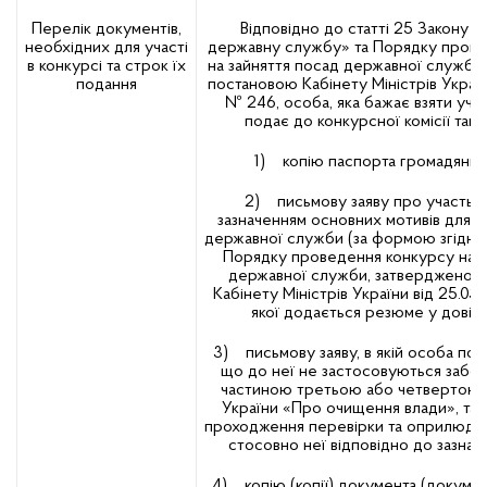
Перелік документів,
Відповідно до статті 25 Закону 
необхідних для участі
державну службу» та Порядку прове
в конкурсі та строк їх
на зайняття посад державної служби
подання
постановою Кабінету Міністрів Україн
№ 246, особа, яка бажає взяти учас
подає до конкурсної комісії такі
1) копію паспорта громадянина
2) письмову заяву про участь у 
зазначенням основних мотивів для з
державної служби (за формою згідно 
Порядку проведення конкурсу на з
державної служби, затвердженог
Кабінету Міністрів України від 25.03
якої додається резюме у довіль
3) письмову заяву, в якій особа пов
що до неї не застосовуються забор
частиною третьою або четвертою ст
України «Про очищення влади», та 
проходження перевірки та оприлюдн
стосовно неї відповідно до зазнач
4) копію (копії) документа (документ