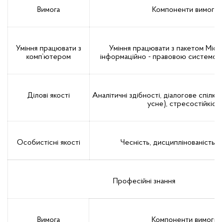
Вимога
Компоненти вимоги
Уміння працювати з
Уміння працювати з пакетом Micro
комп’ютером
інформаційно - правовою системою 
Ділові якості
Аналітичні здібності, діалогове спілку
усне), стресостійкіст
Особистісні якості
Чесність, дисциплінованість, 
Професійні знання
Вимога
Компоненти вимоги