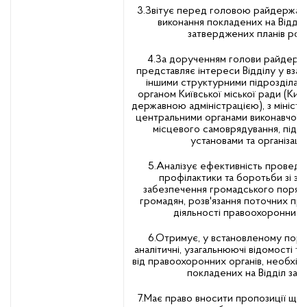
3.Звітує перед головою райдержадм
виконання покладених на Відділ 
затверджених планів роб
4.За дорученням голови райдержа
представляє інтереси Відділу у вза
іншими структурними підрозділами
органом Київської міської ради (Киї
державною адміністрацією), з мініст
центральними органами виконавчої в
місцевого самоврядування, підп
установами та організаці
5.Аналізує ефективність проведен
профілактики та боротьби зі зл
забезпечення громадського поряд
громадян, розв'язання поточних пр
діяльності правоохоронних о
6.Отримує, у встановленому поря
аналітичні, узагальнюючі відомості т
від правоохоронних органів, необхідн
покладених на Відділ завд
7.Має право вносити пропозиції щ