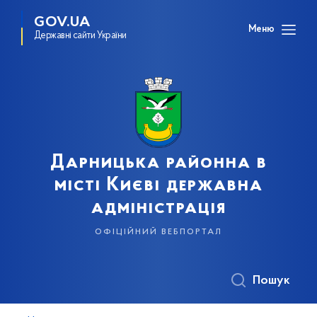
GOV.UA
Меню
Державні сайти України
Дарницька районна в
місті Києві державна
адміністрація
офіційний вебпортал
Пошук