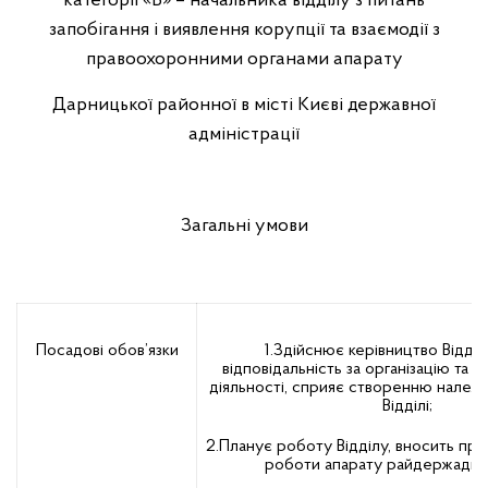
категорії «Б» – начальника відділу з питань
запобігання і виявлення корупції та взаємодії з
правоохоронними органами апарату
Дарницької районної в місті Києві державної
адміністрації
Загальні умови
Посадові обов’язки
1.Здійснює керівництво Відділ
відповідальність за організацію та 
діяльності, сприяє створенню належн
Відділі;
2.Планує роботу Відділу, вносить про
роботи апарату райдержадміні