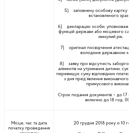
5) заповнену особову картку 
встановленого зразка
6) декларацію особи, уповноважено
функцій держави або місцевого само
минулий рік;
7) оригінал посвідчення атестації
володіння державною мо
8) заяву про відсутність заборгован
аліментів на утримання дитини, сукуп
перевищує суму відповідних платежів 
з дня пред’явлення виконавчого 
примусового виконанн
Строк подання документів – до 17 г
включно до 18 год. 00 х
Місце, час та дата
20 грудня 2018 року о 10 год.
початку проведення