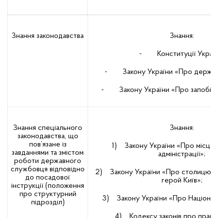
Знання законодавства
Знання:
- Конституції Україн
- Закону України «Про держав
- Закону України «Про запобіган
Знання спеціального
Знання:
законодавства, що
пов’язане із
1) Закону України «Про місцев
завданнями та змістом
адміністрації»;
роботи державного
службовця відповідно
2) Закону України «Про столицю Укр
до посадової
герой Київ»;
інструкції (положення
про структурний
3) Закону України «Про Націонал
підрозділ)
4) Кодексу законів про працю