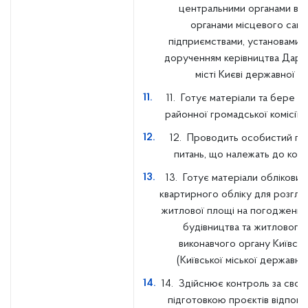
центральними органами вик
органами місцевого само
підприємствами, установами, о
дорученням керівництва Дарни
місті Києві державної ад
11. Готує матеріали та бере уч
районної громадської комісії з
12. Проводить особистий пр
питань, що належать до компе
13. Готує матеріали облікових
квартирного обліку для розгля
житлової площі на погодженн
будівництва та житлового
виконавчого органу Київсько
(Київської міської державної
14. Здійснює контроль за своє
підготовкою проєктів відпові