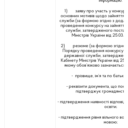
інформацію:
1) заяву про участь у конкурсі
основних мотивів щодо зайняття 
служби (за формою згідно з додат
проведення конкурсу на зайняття
служби, затвердженого постан
Міністрів України від 25.03.
2) резюме (за формою згідно з
Порядку проведення конкурсу на
державної служби, затверджен
Кабінету Міністрів України від 25.
якому обов’язково зазначається т
- прізвище, ім’я та по батьков
- реквізити документа, що посв
підтверджує громадянство
- підтвердження наявності відповід
освіти;
- підтвердження рівня вільного во
мовою;