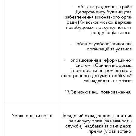
- облік надходження в район 
Департаменту будівництва т
забезпечення виконавчого органу К
ради (Київської міської державної 
новобудовах, з рахунку поточного
фонду соціального жи
- облік службової жилої площі
організацій та установ 
- опрацювання в інформаційно-те
системі «Єдиний інформацій
територіальної громади міста 
електронного документообігу «АС
які надходять на розгляд 
17. Здійснює інші повноваження, в
Умови оплати праці
Посадовий оклад згідно із штатним 
за вислугу років (за наявності 
служби), надбавка за ранг держа
премія (у разі встанов