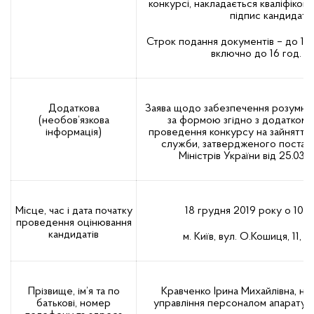
конкурсі, накладається кваліфіко
підпис кандидата.
Строк подання документів – до 13
включно до 16 год. 45
Додаткова
Заява щодо забезпечення розумни
(необов’язкова
за формою згідно з додатком 
інформація)
проведення конкурсу на зайняття
служби, затвердженого постан
Міністрів України від 25.03
Місце, час і дата початку
18 грудня 2019 року о 10 го
проведення оцінювання
кандидатів
м. Київ, вул. О.Кошиця, 11, 
Прізвище, ім’я та по
Кравченко Ірина Михайлівна, нач
батькові, номер
управління персоналом апарату, 