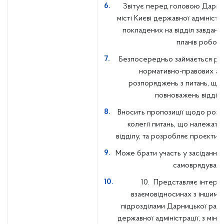
Звітує перед головою Дарниц
місті Києві державної адміністр
покладених на відділ завдань
планів роботи
Безпосередньо займається ро
нормативно-правових акт
розпоряджень з питань, що 
повноважень відділу
Вносить пропозиції щодо розгл
колегії питань, що належать
відділу, та розробляє проєкти в
Може брати участь у засіданнях
самоврядуванн
10. Представляє інтерес
взаємовідносинах з іншими
підрозділами Дарницької район
державної адміністрації, з міні