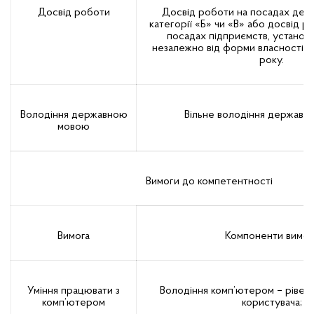
Досвід роботи
Досвід роботи на посадах дер
категорії «Б» чи «В» або досвід р
посадах підприємств, установ т
незалежно від форми власності 
року.
Володіння державною
Вільне володіння держав
мовою
Вимоги до компетентності
Вимога
Компоненти вимог
Уміння працювати з
Володіння комп’ютером – рівен
комп’ютером
користувача;