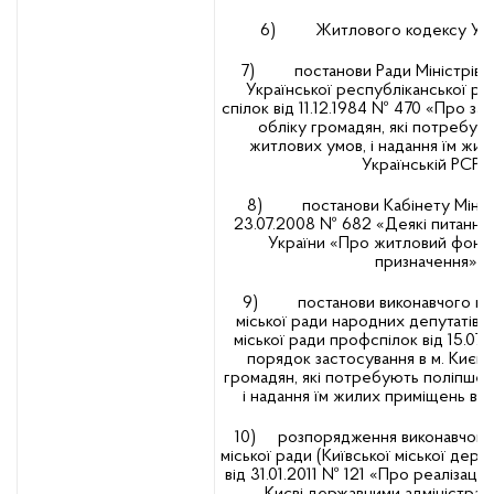
6) Житлового кодексу Укра
7) постанови Ради Міністрів Ук
Української республіканської р
спілок від 11.12.1984 № 470 «Про з
обліку громадян, які потребую
житлових умов, і надання їм жи
Українській РСР»;
8) постанови Кабінету Міністр
23.07.2008 № 682 «Деякі питання 
України «Про житловий фонд
призначення»;
9) постанови виконавчого комі
міської ради народних депутатів п
міської ради профспілок від 15.0
порядок застосування в м. Києві
громадян, які потребують поліпшен
і надання їм жилих приміщень в У
10) розпорядження виконавчого 
міської ради (Київської міської держа
від 31.01.2011 № 121 «Про реалізаці