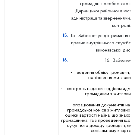
громадян з особистого п
Дарницької районної в місті
адміністрації та зверненнями, 
контролі.
15. Забезпечує дотримання пра
правил внутрішнього службово
виконавської дисци
16. Забезпечу
- ведення обліку громадян, я
поліпшення житлових 
- контроль надання відділом адмін
громадянам з житлових 
- опрацювання документів на р
громадської комісії з житлових пит
оцінки вартості майна, що знаходи
громадянина та з проведення щорі
сукупного доходу громадян, які
соціальному квартобл