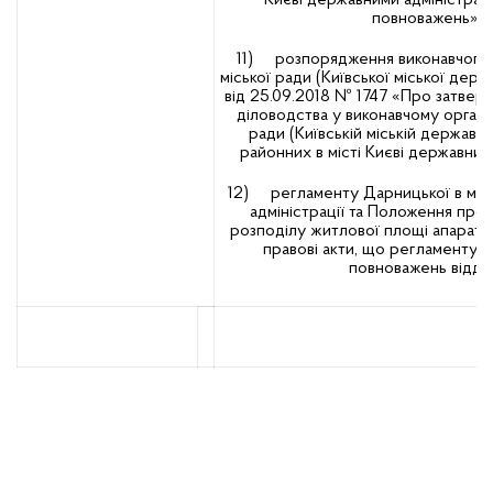
Києві державними адміністрац
повноважень»;
11) розпорядження виконавчого о
міської ради (Київської міської держа
від 25.09.2018 № 1747 «Про затверд
діловодства у виконавчому органі 
ради (Київській міській державній
районних в місті Києві державних 
12) регламенту Дарницької в міст
адміністрації та Положення про в
розподілу житлової площі апарату,
правові акти, що регламентую
повноважень відділ