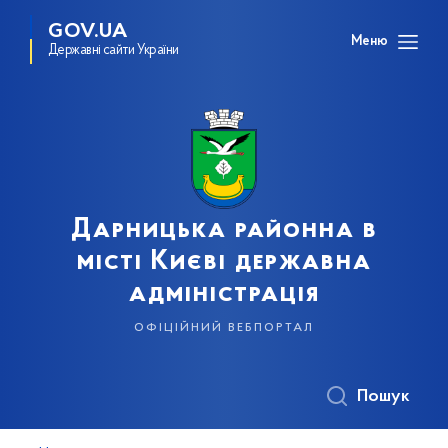
GOV.UA
Меню
Державні сайти України
Дарницька районна в
місті Києві державна
адміністрація
офіційний вебпортал
Пошук