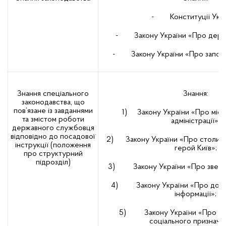
- Конституції Укра
- Закону України «Про держ
- Закону України «Про запобіг
Знання спеціального
Знання:
законодавства, що
пов’язане із завданнями
1) Закону України «Про місц
та змістом роботи
адміністрації»;
державного службовця
відповідно до посадової
2) Закону України «Про столицю
інструкції (положення
герой Київ»;
про структурний
підрозділ)
3) Закону України «Про зверн
4) Закону України «Про досту
інформації»;
5) Закону України «Про жи
соціального призначе