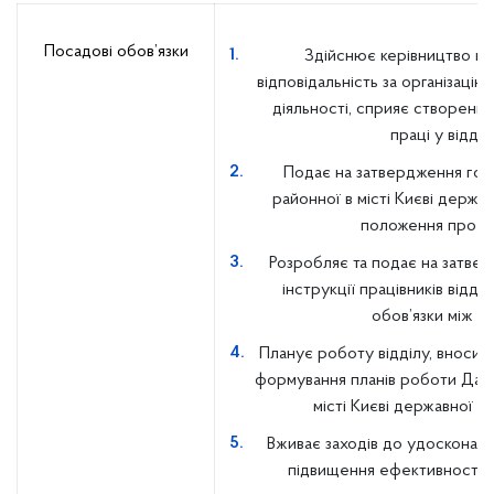
Посадові обов’язки
Здійснює керівництво ві
відповідальність за організацію
діяльності, сприяє створенн
праці у відділі
Подає на затвердження гол
районної в місті Києві держав
положення про ві
Розробляє та подає на затве
інструкції працівників відді
обов’язки між ни
Планує роботу відділу, вносит
формування планів роботи Дарн
місті Києві державної ад
Вживає заходів до удосконален
підвищення ефективності р