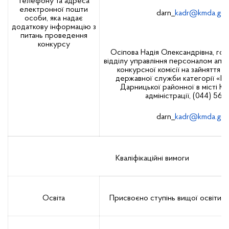
телефону та адреса
електронної пошти
darn_
kadr@kmda.gov
особи, яка надає
додаткову інформацію з
питань проведення
конкурсу
Осіпова Надія Олександрівна, гол
відділу управління персоналом апар
конкурсної комісії на зайняття 
державної служби категорії «Б»
Дарницької районної в місті Ки
адміністрації, (044) 565
darn_
kadr@kmda.gov
Кваліфікаційні вимоги
Освіта
Присвоєно ступінь вищої освіти н