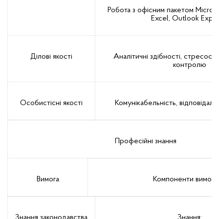
Робота з офісним пакетом Microso
Excel, Outlook Expre
Ділові якості
Аналітичні здібності, стресості
контролю
Особистісні якості
Комунікабельність, відповідальн
Професійні знання
Вимога
Компоненти вимоги
Знання законодавства
Знання: