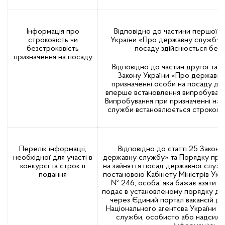
Інформація про
Відповідно до частини першої с
строковість чи
України «Про державну службу»
безстроковість
посаду здійснюється безс
призначення на посаду
Відповідно до частин другої та т
Закону України «Про державн
призначенні особи на посаду де
вперше встановлення випробування
Випробування при призначенні на 
служби встановлюється строком д
Перелік інформації,
Відповідно до статті 25 Закону
необхідної для участі в
державну службу» та Порядку про
конкурсі та строк її
на зайняття посад державної служ
подання
постановою Кабінету Міністрів Укра
№ 246, особа, яка бажає взяти уч
подає в установленому порядку до 
через Єдиний портал вакансій д
Національного агентсва України з
служби, особисто або надсила