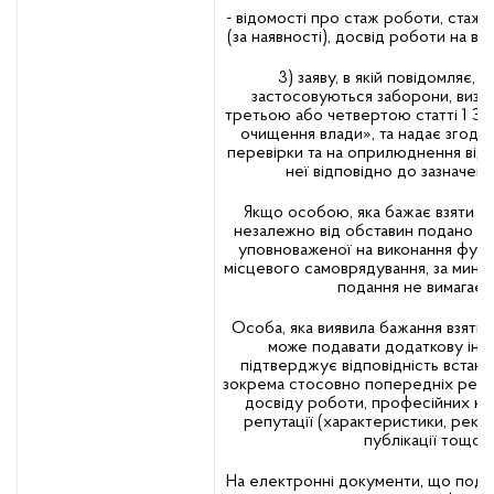
- відомості про стаж роботи, стаж
(за наявності), досвід роботи на ві
3) заяву, в якій повідомляє, 
застосовуються заборони, визн
третьою або четвертою статті 1 За
очищення влади», та надає згоду
перевірки та на оприлюднення від
неї відповідно до зазначено
Якщо особою, яка бажає взяти уча
незалежно від обставин подано д
уповноваженої на виконання функ
місцевого самоврядування, за минули
подання не вимагаєт
Особа, яка виявила бажання взяти у
може подавати додаткову інф
підтверджує відповідність встан
зокрема стосовно попередніх резул
досвіду роботи, професійних ко
репутації (характеристики, реком
публікації тощо).
На електронні документи, що подаю