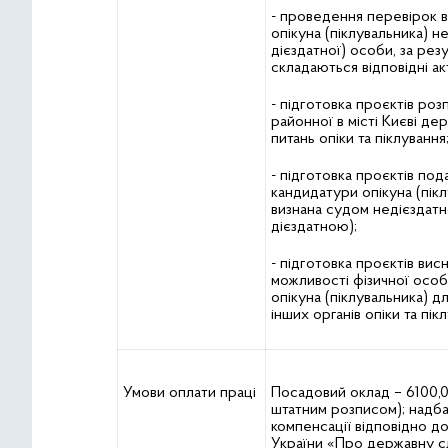
- проведення перевірок в
опікуна (піклувальника) 
дієздатної) особи, за резу
складаються відповідні ак
- підготовка проєктів ро
районної в місті Києві дер
питань опіки та піклування
- підготовка проєктів по
кандидатури опікуна (пікл
визнана судом недієздат
дієздатною);
- підготовка проєктів вис
можливості фізичної особ
опікуна (піклувальника) д
інших органів опіки та пік
Умови оплати праці
Посадовий оклад – 6100,00
штатним розписом); надбав
компенсації відповідно до
України «Про державну с