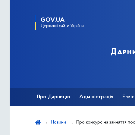
GOV.UA
Державні сайти України
Дарни
Про Дарницю
Адміністрація
Е-мі
Новини
Про конкурс на зайняття посади державної служби категорії «Б» - начальника відділу опіки та піклування управління соціального захи