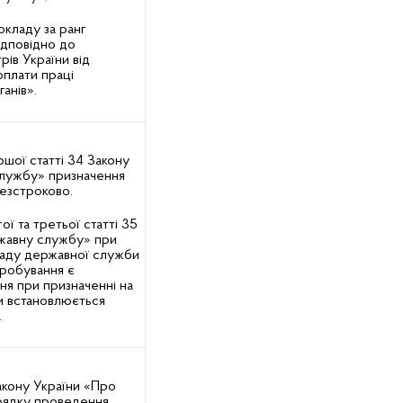
окладу за ранг
дповідно до
рів України від
оплати праці
анів».
ршої статті 34 Закону
службу» призначення
езстроково.
ої та третьої статті 35
жавну службу» при
саду державної служби
робування є
ня при призначенні на
и встановлюється
.
Закону України «Про
рядку проведення