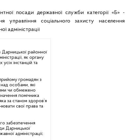
нтної посади державної служби категорії «Б» -
ння управління соціального захисту населення
ої адміністрації
в Дарницької районної
міністрації, як органу
х усіх інстанцій та
 прийому громадян з
 над особами, які
ними чи обмежено
значення помічника
 яка за станом здоров’я
нювати свої права та
ого забезпечення
ади Дарницької
жавної адміністрації;