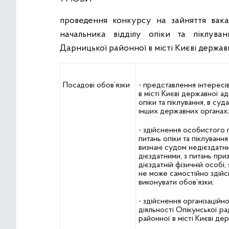
проведення конкурсу на зайняття вака
начальника відділу опіки та піклува
Дарницької районної в місті Києві державн
Посадові обов’язки
- представлення інтересі
в місті Києві державної ад
опіки та піклування, в суда
інших державних органах;
- здійснення особистого
питань опіки та піклування
визнані судом недієздат
дієздатними, з питань при
дієздатній фізичній особі,
не може самостійно здійс
виконувати обов’язки;
- здійснення організаційн
діяльності Опікунської р
районної в місті Києві дер