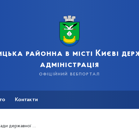
цька районна в місті Києві де
адміністрація
офіційний вебпортал
сто
Контакти
сту населення Дарницької районної в місті Києві державної адміністрації