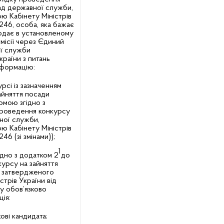
ад державної служби,
ю Кабінету Міністрів
246, особа, яка бажає
подає в установленому
місії через Єдиний
ої служби
країни з питань
нформацію:
урсі із зазначенням
айняття посади
рмою згідно з
проведення конкурсу
ної служби,
ю Кабінету Міністрів
46 (зі змінами));
1
дно з додатком 2
до
урсу на зайняття
, затвердженого
трів України від
му обов’язково
ція:
кові кандидата;