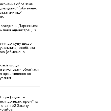
иконання обов’язків
недієздатної (обмежено
льтатами якої
ти;
зпоряджень Дарницької
жавної адміністрації з
;
дання до суду щодо
увальника) особі, яка
ною (обмежено
новків щодо
и виконувати обов’язки
ля пред’явлення до
лування.
 грн (згідно зі
ки, доплати, премії та
 статті 52 Закону
лужбу»;