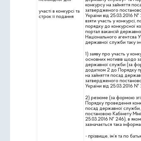
конкурсу на зайняття пос
затвердженого постаново
участі в конкурсі та
України від 25.03.2016 № 
строк її подання
взяти участь у конкурсі, 
порядку до конкурсної ко
портал вакансій державн
Національного агентсва У
державної служби таку і
1) заяву про участь у конк
основних мотивів щодо з
державної служби (за фо
додатком 2 до Порядку 
на зайняття посад держав
затвердженого постаново
України від 25.03.2016 № 2
2) резюме (за формою згі
Порядку проведення конк
посад державної служби
постановою Кабінету Мініс
25.03.2016 № 246), в яко
зазначається така інформа
- прізвище, ім’я та по бать