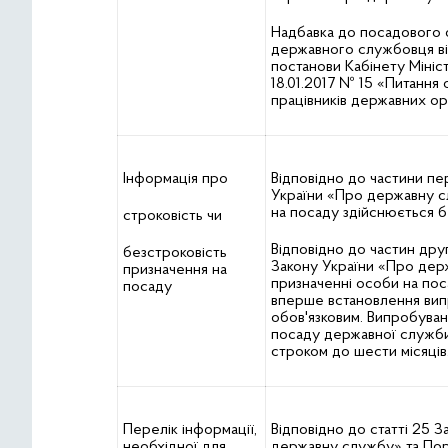
Надбавка до посадового 
державного службовця ві
постанови Кабінету Мініст
18.01.2017 № 15 «Питання 
працівників державних орг
Інформація про
Відповідно до частини пе
України «Про державну 
на посаду здійснюється б
строковість чи
Відповідно до частин друг
безстроковість
Закону України «Про дер
призначення на
призначенні особи на по
посаду
вперше встановлення вип
обов'язковим. Випробуван
посаду державної служб
строком до шести місяців
Перелік інформації,
Відповідно до статті 25 
необхідної для
державну службу» та По