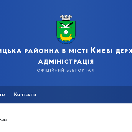
цька районна в місті Києві де
адміністрація
офіційний вебпортал
сто
Контакти
ухом