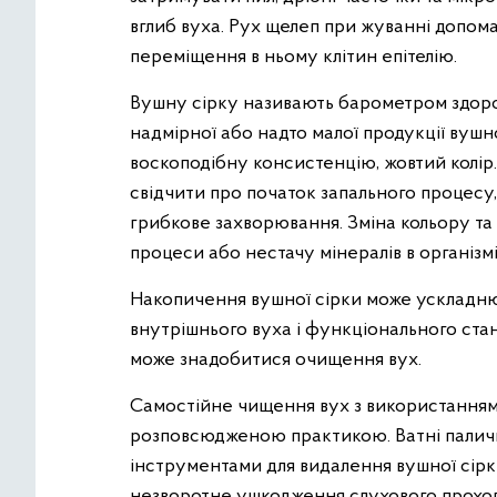
вглиб вуха. Рух щелеп при жуванні допо
переміщення в ньому клітин епітелію.
Вушну сірку називають барометром здоров
надмірної або надто малої продукції вушно
воскоподібну консистенцію, жовтий колір.
свідчити про початок запального процесу,
грибкове захворювання. Зміна кольору та 
процеси або нестачу мінералів в організм
Накопичення вушної сірки може ускладню
внутрішнього вуха і функціонального стан
може знадобитися очищення вух.
Самостійне чищення вух з використанням 
розповсюдженою практикою. Ватні паличк
інструментами для видалення вушної сірк
незворотне ушкодження слухового проход