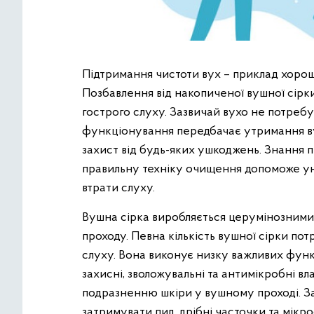
Підтримання чистоти вух – приклад хорошої
Позбавлення від накопиченої вушної сірк
гострого слуху. Зазвичай вухо не потреб
функціонування передбачає утримання ву
захист від будь-яких ушкоджень. Знання п
правильну техніку очищення допоможе ун
втрати слуху.
Вушна сірка виробляється церумінозними 
проходу. Певна кількість вушної сірки п
слуху. Вона виконує низку важливих функц
захисні, зволожувальні та антимікробні в
подразненню шкіри у вушному проході. За
затримувати пил, дрібні часточки та мі