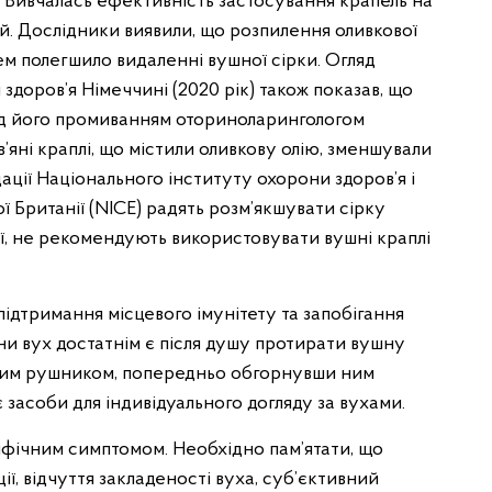
и. Вивчалась ефективність застосування крапель на
ей. Дослідники виявили, що розпилення оливкової
ем полегшило видаленні вушної сірки. Огляд
здоров’я Німеччині (2020 рік) також показав, що
еред його промиванням оториноларингологом
’яні краплі, що містили оливкову олію, зменшували
дації Національного інституту охорони здоров’я і
 Британії (NICE) радять розм’якшувати сірку
ії, не рекомендують використовувати вушні краплі
підтримання місцевого імунітету та запобігання
єни вух достатнім є після душу протирати вушну
овим рушником, попередньо обгорнувши ним
є засоби для індивідуального догляду за вухами.
ифічним симптомом. Необхідно пам’ятати, що
ї, відчуття закладеності вуха, суб’єктивний