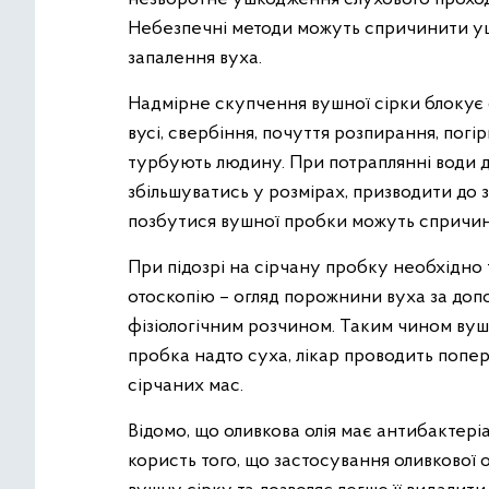
Небезпечні методи можуть спричинити ущ
запалення вуха.
Надмірне скупчення вушної сірки блокує 
вусі, свербіння, почуття розпирання, погі
турбують людину. При потраплянні води д
збільшуватись у розмірах, призводити до 
позбутися вушної пробки можуть спричини
При підозрі на сірчану пробку необхідно 
отоскопію – огляд порожнини вуха за до
фізіологічним розчином. Таким чином вуш
пробка надто суха, лікар проводить попе
сірчаних мас.
Відомо, що оливкова олія має антибактеріа
користь того, що застосування оливкової о