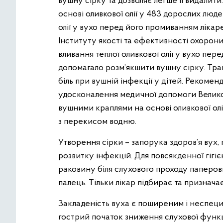
вушну сірку та дозволяє легше її видалит
основі оливкової олії у 483 дорослих люд
олії у вухо перед його промиванням лікар
Інституту якості та ефективності охорони 
вливання теплої оливкової олії у вухо п
допомагало розм’якшити вушну сірку. Трав
біль при вушній інфекції у дітей. Рекомен
удосконалення медичної допомоги Великої
вушними краплями на основі оливкової ол
з перекисом водню.
Утворення сірки – запорука здоров’я вух, 
розвитку інфекцій. Для повсякденної гігі
раковину біля слухового проходу папер
палець. Тільки лікар підбирає та признача
Закладеність вуха є поширеним і неспец
гострий початок зниження слухової функці