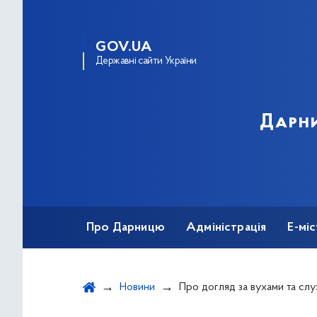
GOV.UA
Державні сайти України
Дарни
Про Дарницю
Адміністрація
Е-мі
Новини
Про догляд за вухами та сл