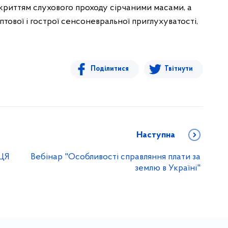
акриттям слухового проходу сірчаними масами, а
тової і гострої сенсоневральної приглухуватості,
Поділитися
Твітнути
Наступна
ЦЯ
Вебінар "Особливості справляння плати за
землю в Україні"