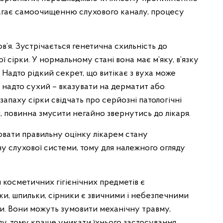
магає самоочищенню слухового каналу, процесу
’я. Зустрічається генетична схильність до
ї сірки. У нормальному стані вона має м’яку, в’язку
 Надто рідкий секрет, що витікає з вуха може
 надто сухий – вказувати на дерматит або
запаху сірки свідчать про серйозні патологічні
і, повинна змусити негайно звернутись до лікаря.
вати правильну оцінку лікарем стану
у слухової системи, тому для належного огляду
косметичних гігієнічних предметів є
и, шпильки, сірники є звичними і небезпечними
и. Вони можуть зумовити механічну травму,
у, тому краще уникати їхнього застосування.