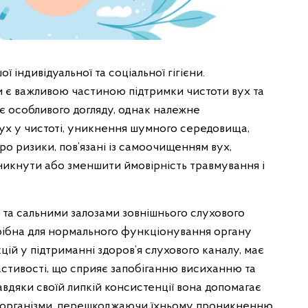
 індивідуальної та соціальної гігієни.
и є важливою частиною підтримки чистоти вух та
ує особливого догляду, однак належне
х у чистоті, уникнення шумного середовища,
ро ризики, пов’язані із самоочищенням вух,
икнути або зменшити ймовірність травмування і
та сальними залозами зовнішнього слухового
отрібна для нормального функціонування органу
ій у підтриманні здоров’я слухового каналу, має
ластивості, що сприяє запобіганню висиханню та
вдяки своїй липкій консистенції вона допомагає
кроорганізми, перешкоджаючи їхньому проникненню