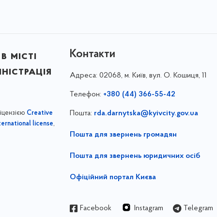
Контакти
в місті
ністрація
Адреса:
02068, м. Київ, вул. О. Кошиця, 11
Телефон:
+380 (44) 366-55-42
ліцензією
Пошта:
rda.darnytska@kyivcity.gov.ua
Creative
,
ernational license
Пошта для звернень громадян
Пошта для звернень юридичних осіб
Офіційний портал Києва
Facebook
Instagram
Telegram