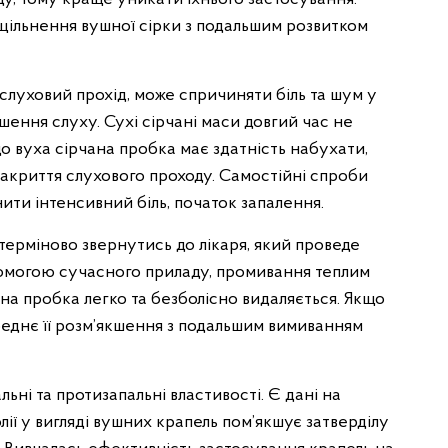
ільнення вушної сірки з подальшим розвитком
слуховий прохід, може спричиняти біль та шум у
ршення слуху. Сухі сірчані маси довгий час не
о вуха сірчана пробка має здатність набухати,
закриття слухового проходу. Самостійні спроби
ти інтенсивний біль, початок запалення.
терміново звернутись до лікаря, який проведе
помогою сучасного приладу, промивання теплим
на пробка легко та безболісно видаляється. Якщо
реднє її розм’якшення з подальшим вимиванням
льні та протизапальні властивості. Є дані на
лії у вигляді вушних крапель пом’якшує затверділу