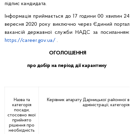
підпис кандидата.
Інформація приймається до 17 години 00 хвилин 24
вересня 2020 року виключно через Єдиний портал
вакансій державної служби НАДС за посиланням:
https://career.gov.ua/
.
ОГОЛОШЕННЯ
про добір на період дії карантину
Назва та
Керівник апарату Дарницької районної в мі
категорія
адміністрації, категорія «
посади,
стосовно якої
прийнято
рішення про
необхідність