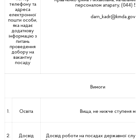
Кравченко Ірина Михайлівна, начальник в
телефону та
персоналом апарату, (044) 56
адреса
електронної
darn_kadr@kmda.gov.u
пошти особи,
яка надає
додаткову
інформацію з
питань
проведення
добору на
вакантну
посаду
Вимоги
1.
Освіта
Вища, не нижче ступеня магі
2.
Досвід
Досвід роботи на посадах державної служби