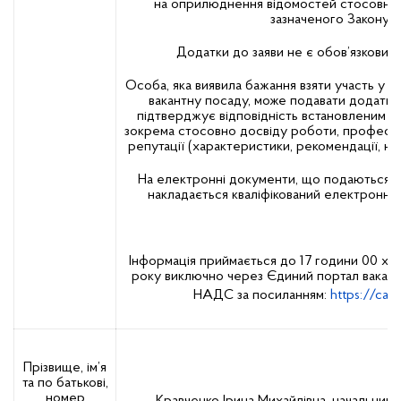
на оприлюднення відомостей стосовно н
зазначеного Закону.
Додатки до заяви не є обов’язковим
Особа, яка виявила бажання взяти участь у д
вакантну посаду, може подавати додатко
підтверджує відповідність встановленим в
зокрема стосовно досвіду роботи, професі
репутації (характеристики, рекомендації, нау
На електронні документи, що подаються дл
накладається кваліфікований електронний
Інформація приймається до 17 години 00 хв
року виключно через Єдиний портал вакан
НАДС за посиланням:
https://car
Прізвище, ім’я
та по батькові,
номер