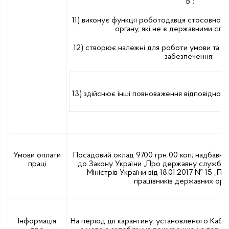
"В";
11) виконує функції роботодавця стосовно п
органу, які не є державними сл
12) створює належні для роботи умови та їх
забезпечення;
13) здійснює інші повноваження відповідно д
Умови оплати
Посадовий оклад 9700 грн 00 коп; надбавки 
праці
до Закону України „Про державну службу”,
Міністрів України від 18.01.2017 № 15 „Пи
працівників державних орга
Інформація
На період дії карантину, установленого Кабін