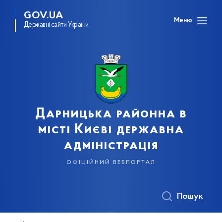
GOV.UA
Меню
Державні сайти України
Дарницька районна в
місті Києві державна
адміністрація
офіційний вебпортал
Пошук