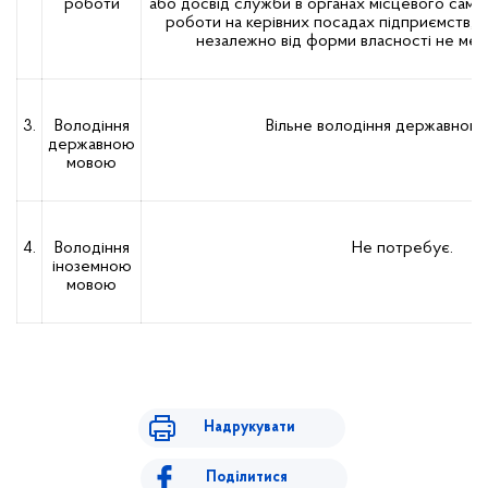
роботи
або досвід служби в органах місцевого само
роботи на керівних посадах підприємств, ус
незалежно від форми власності не мен
3.
Володіння
Вільне володіння державною
державною
мовою
4.
Володіння
Не потребує.
іноземною
мовою
Надрукувати
Поділитися