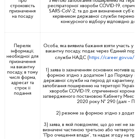
про
з метою запобігання поширенню на терито
строковість
респіраторної хвороби COVID-19, спричи
призначення
SARS-CoV-2, та до дня визначення суб’єк
на посаду
керівником державної служби переможц
конкурсного відбору відповідно до 
Перелік
Особа, яка виявила бажання взяти участь у д
інформації,
вакантну посаду, подає через Єдиний порта
необхідної для
служби НАДС (
https://career.gov.ua/
)
призначення
на вакантну
1) заява із зазначенням основних мотивів що
посаду, в тому
формою згідно з додатком 1 до Порядку пр
числі форма,
державної служби на період дії карантину, 
адресат та
запобігання поширенню на території України
строк її
хвороби COVID-19, спричиненої коронав
подання
затвердженого постановою Кабінету Міністрів
2020 року № 290 (далі – Пор
2) резюме за формою згідно з додатко
3) заява, в якій повідомляє, що до неї не за
визначені частиною третьою або четвертою с
“Про очищення влади”, та надає згоду на пр