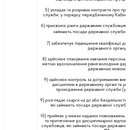
5) укладає та розриває контракти про пр
служби, у порядку, передбаченому Кабінето
6) присвоює ранги державним службовцям д
займають посади державної служби
к
7) забезпечує підвищення кваліфікації д
державного органу;
8) здійснює планування навчання персоналу
метою вдосконалення рівня володіння дер
державною мовою;
9) здійснює контроль за дотриманням викон
дисципліни в державному органі та умо
проходження державної служби (у ра
9) розглядає скарги на дії або бездіяльність
які займають посади державної служби ка
10) приймає у межах наданих повноважень р
та притягнення до дисциплінарної відпові
службовців, які займають посади державної с