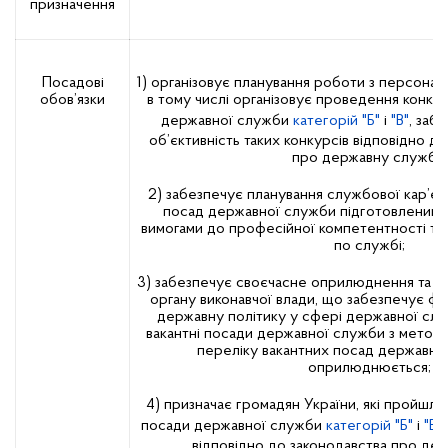
призначення
Посадові
1) організовує планування роботи з персона
обов’язки
в тому числі організовує проведення конкур
державної служби
категорій "Б"
і
"В"
, заб
об’єктивність таких конкурсів відповідно д
про державну службу;
2) забезпечує планування службової кар’єр
посад державної служби підготовленими 
вимогами до професійної компетентності т
по службі;
3) забезпечує своєчасне оприлюднення та 
органу виконавчої влади, що забезпечує фо
державну політику у сфері державної слу
вакантні посади державної служби з мето
переліку вакантних посад державної
оприлюднюється;
4) призначає громадян України, які пройшли 
посади державної служби
категорій "Б"
і
"В"
відповідно до законодавства про де