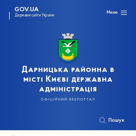
GOV.UA
Меню
Державні сайти України
Дарницька районна в
місті Києві державна
адміністрація
офіційний вебпортал
Пошук