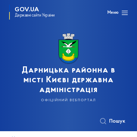
GOV.UA
Меню
Державні сайти України
Дарницька районна в
місті Києві державна
адміністрація
офіційний вебпортал
Пошук