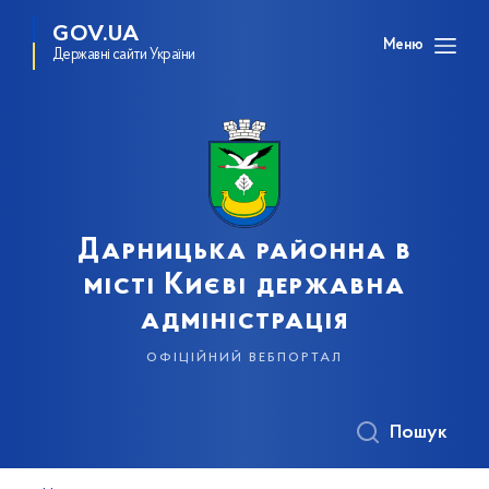
GOV.UA
Меню
Державні сайти України
Дарницька районна в
місті Києві державна
адміністрація
офіційний вебпортал
Пошук