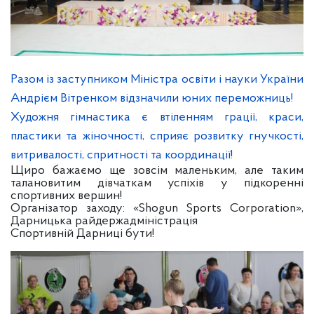
Разом із заступником Міністра освіти і науки України
Андрієм Вітренком відзначили юних переможниць!
Художня гімнастика є втіленням грації, краси,
пластики та жіночності, сприяє розвитку гнучкості,
витривалості, спритності та координації!
Щиро бажаємо ще зовсім маленьким, але таким
талановитим дівчаткам успіхів у підкоренні
спортивних вершин!
Організатор заходу: «Shogun Sports Corporation»,
Дарницька райдержадміністрація
Спортивній Дарниці бути!