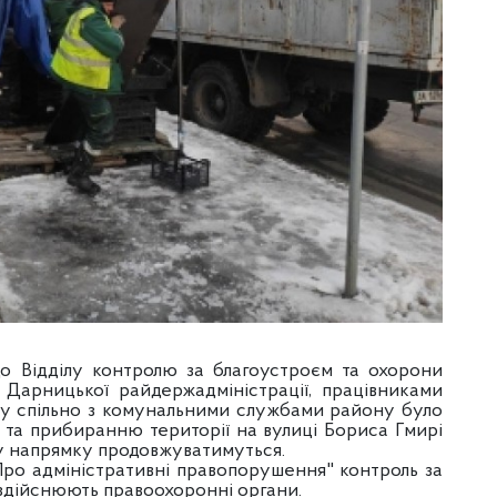
до Відділу контролю за благоустроєм та охорони
Дарницької райдержадміністрації, працівниками
лу спільно з комунальними службами району було
та прибиранню території на вулиці Бориса Гмирі
ому напрямку продовжуватимуться.
"Про адміністративні правопорушення" контроль за
 здійснюють правоохоронні органи.