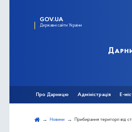
GOV.UA
Державні сайти України
Дарни
Про Дарницю
Адміністрація
Е-мі
Новини
Прибирання території від стихійної торгівл