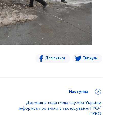
Поділитися
Твітнути
Наступна
Державна податкова служба України
інформує про зміни у застосуванні РРО/
ПРРО