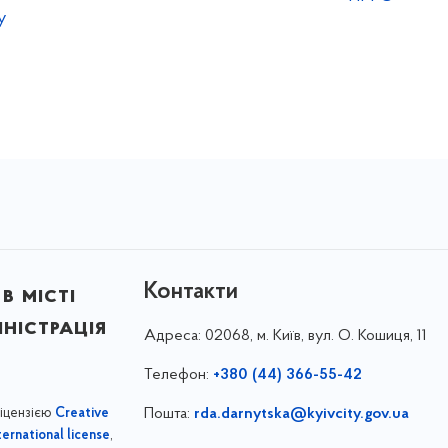
у
Контакти
в місті
ністрація
Адреса:
02068, м. Київ, вул. О. Кошиця, 11
Телефон:
+380 (44) 366-55-42
ліцензією
Пошта:
rda.darnytska@kyivcity.gov.ua
Creative
,
ernational license