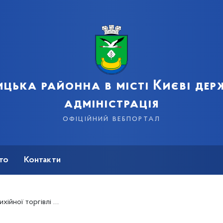
цька районна в місті Києві де
адміністрація
офіційний вебпортал
сто
Контакти
і на вулиці Бориса Гмирі