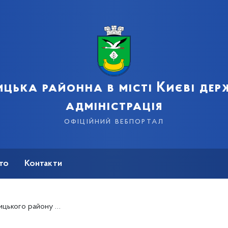
цька районна в місті Києві де
адміністрація
офіційний вебпортал
сто
Контакти
 проводиться цілодобово