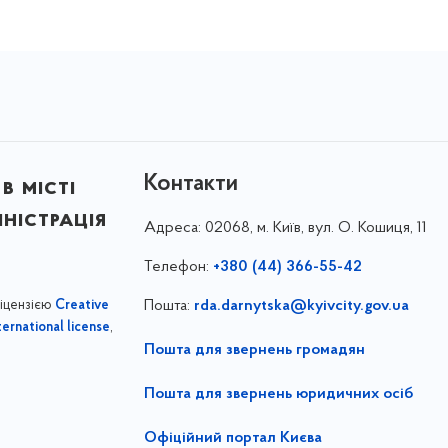
Контакти
в місті
ністрація
Адреса:
02068, м. Київ, вул. О. Кошиця, 11
Телефон:
+380 (44) 366-55-42
ліцензією
Пошта:
rda.darnytska@kyivcity.gov.ua
Creative
,
ernational license
Пошта для звернень громадян
Пошта для звернень юридичних осіб
Офіційний портал Києва