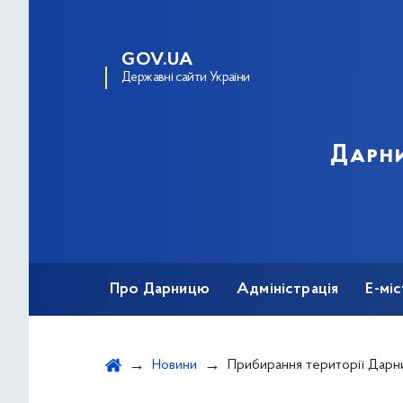
GOV.UA
Державні сайти України
Дарни
Про Дарницю
Адміністрація
Е-мі
Новини
Прибирання території Дарницького району