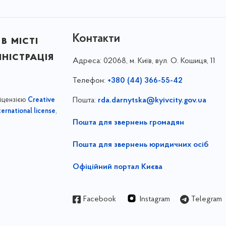
Контакти
в місті
ністрація
Адреса:
02068, м. Київ, вул. О. Кошиця, 11
Телефон:
+380 (44) 366-55-42
ліцензією
Пошта:
rda.darnytska@kyivcity.gov.ua
Creative
,
ernational license
Пошта для звернень громадян
Пошта для звернень юридичних осіб
Офіційний портал Києва
Facebook
Instagram
Telegram