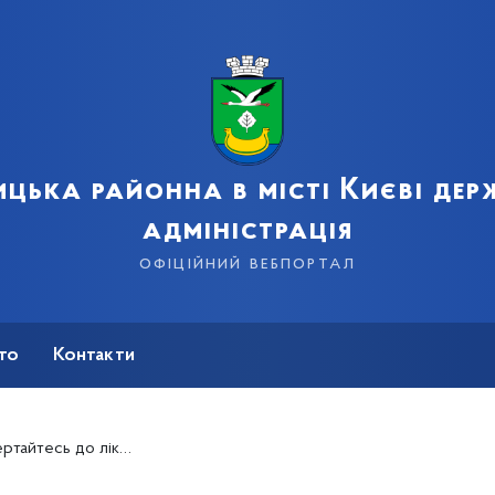
цька районна в місті Києві де
адміністрація
офіційний вебпортал
сто
Контакти
айтесь до лікаря!