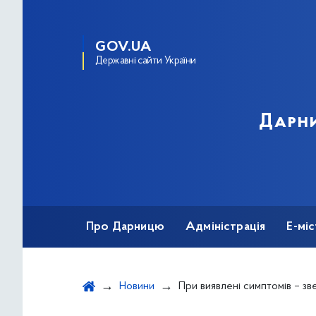
GOV.UA
Державні сайти України
Дарни
Про Дарницю
Адміністрація
Е-мі
Новини
При виявлені симптомів – зверт