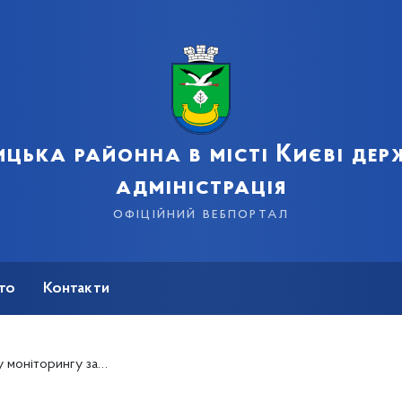
цька районна в місті Києві де
адміністрація
офіційний вебпортал
сто
Контакти
нгу забудови м. Києва