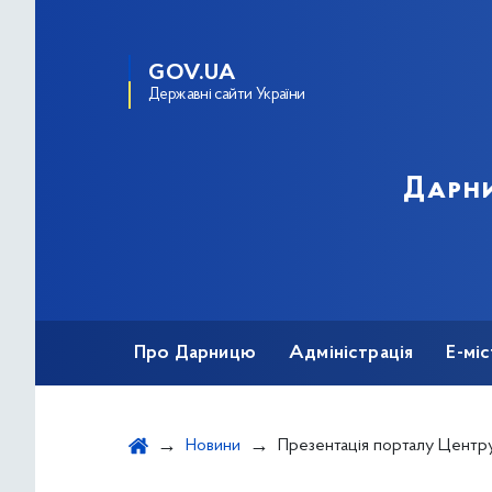
GOV.UA
Державні сайти України
Дарни
Про Дарницю
Адміністрація
Е-мі
Новини
Презентація порталу Центру монітори