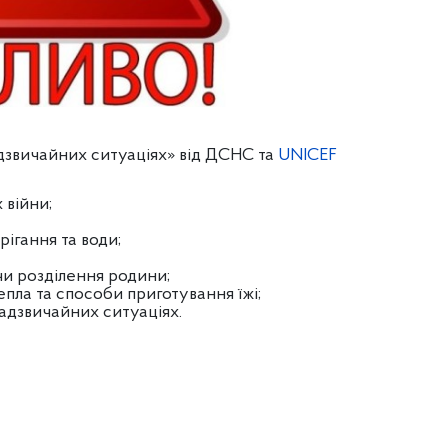
надзвичайних ситуаціях» від ДСНС та
UNICEF
 війни;
ігання та води;
чи розділення родини;
пла та способи приготування їжі;
адзвичайних ситуаціях.