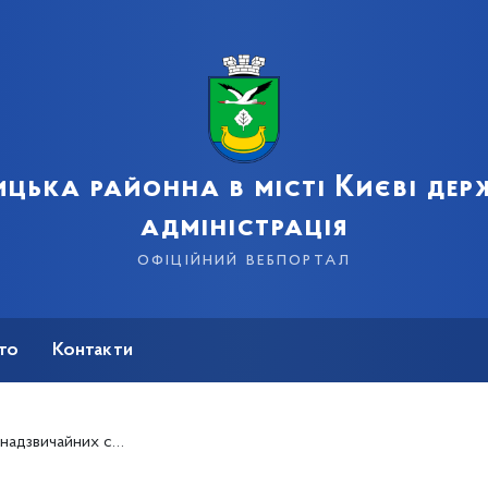
цька районна в місті Києві де
адміністрація
офіційний вебпортал
сто
Контакти
уацій воєнного характеру