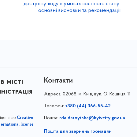
доступну воду в умовах воєнного стану:
основні висновки та рекомендації
Контакти
в місті
ністрація
Адреса:
02068, м. Київ, вул. О. Кошиця, 11
Телефон:
+380 (44) 366-55-42
ліцензією
Пошта:
rda.darnytska@kyivcity.gov.ua
Creative
,
ernational license
Пошта для звернень громадян