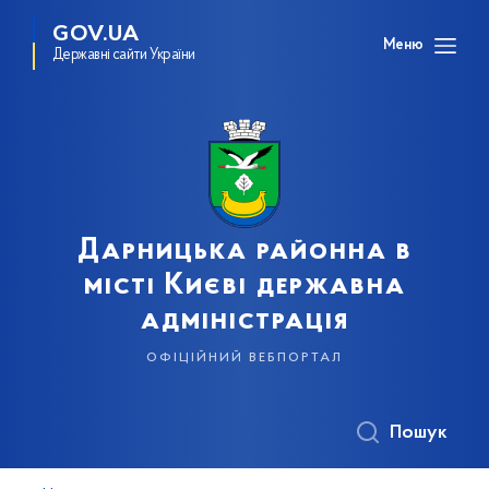
GOV.UA
Меню
Державні сайти України
Дарницька районна в
місті Києві державна
адміністрація
офіційний вебпортал
Пошук