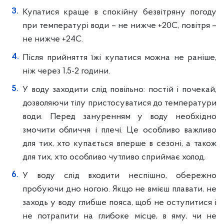
Купатися краще в спокійну безвітряну погоду
при температурі води – не нижче +20С, повітря –
не нижче +24С.
Після прийняття їжі купатися можна не раніше,
ніж через 1,5-2 години.
У воду заходити слід повільно: постій і почекай,
дозволяючи тілу пристосуватися до температури
води. Перед зануренням у воду необхідно
змочити обличчя і плечі. Це особливо важливо
для тих, хто купається вперше в сезоні, а також
для тих, хто особливо чутливо сприймає холод.
У воду слід входити неспішно, обережно
пробуючи дно ногою. Якщо не вмієш плавати, не
заходь у воду глибше пояса, щоб не оступитися і
не потрапити на глибоке місце, в яму, чи не