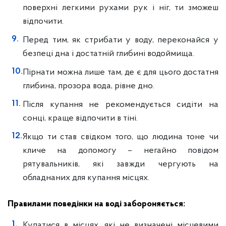
поверхні легкими рухами рук і ніг, ти зможеш
відпочити.
Перед тим, як стрибати у воду, переконайся у
безпеці дна і достатній глибині водоймища.
Пірнати можна лише там, де є для цього достатня
глибина, прозора вода, рівне дно.
Після купання не рекомендується сидіти на
сонці, краще відпочити в тіні.
Якщо ти став свідком того, що людина тоне чи
кличе на допомогу – негайно повідом
рятувальників, які завжди чергують на
обладнаних для купання місцях.
Правилами поведінки на воді забороняється:
Купатися в місцях, які не визначені місцевими