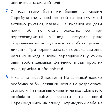
опинитися на сильній течії.
У воді варто бути не більше 15 хвилин.
Перебуваючи у воді, не стій на одному місці,
активно рухайся, плавай. Не купайся аж доти,
поки тобі не стане холодно, бо при
переохолодженні у воді наступає різке
скорочення м’язів, що несе за собою зупинку
дихання. При перших ознаках переохолодження
негайно виходь з води, переодягнися у сухий
одяг, зроби декілька фізичних вправ, простих
рухів, присідань або побігай.
Ніколи не плавай наодинці. Не запливай далеко,
особливо за буї, оскільки можна не розрахувати
свої сили. Навчися відпочивати на воді. Для цього
необхідно вміти плавати на спині.
Перекинувшись на спину і утримуючи себе на