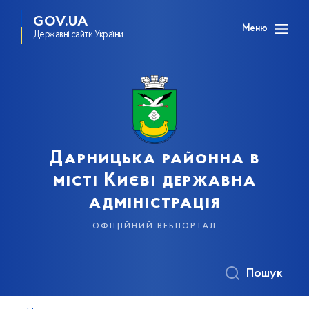
GOV.UA
Меню
Державні сайти України
Дарницька районна в
місті Києві державна
адміністрація
офіційний вебпортал
Пошук