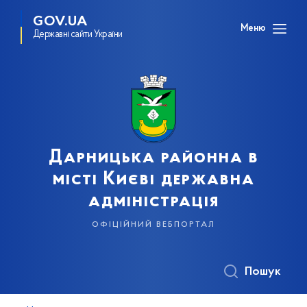
GOV.UA
Меню
Державні сайти України
Дарницька районна в
місті Києві державна
адміністрація
офіційний вебпортал
Пошук