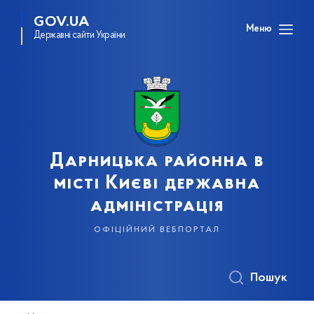
GOV.UA
Меню
Державні сайти України
Дарницька районна в
місті Києві державна
адміністрація
офіційний вебпортал
Пошук