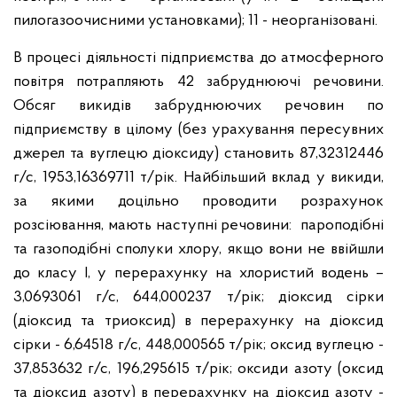
пилогазоочисними установками); 11 - неорганізовані.
В процесі діяльності підприємства до атмосферного
повітря потрапляють 42 забруднюючі речовини.
Обсяг викидів забруднюючих речовин по
підприємству в цілому (без урахування пересувних
джерел та вуглецю діоксиду) становить 87,32312446
г/с, 1953,16369711 т/рік. Найбільший вклад у викиди,
за якими доцільно проводити розрахунок
розсіювання, мають наступні речовини: пароподібні
та газоподібні сполуки хлору, якщо вони не ввійшли
до класу І, у перерахунку на хлористий водень –
3,0693061 г/с, 644,000237 т/рік; діоксид сірки
(діоксид та триоксид) в перерахунку на діоксид
сірки - 6,64518 г/с, 448,000565 т/рік; оксид вуглецю -
37,853632 г/с, 196,295615 т/рік; оксиди азоту (оксид
та діоксид азоту) в перерахунку на діоксид азоту -