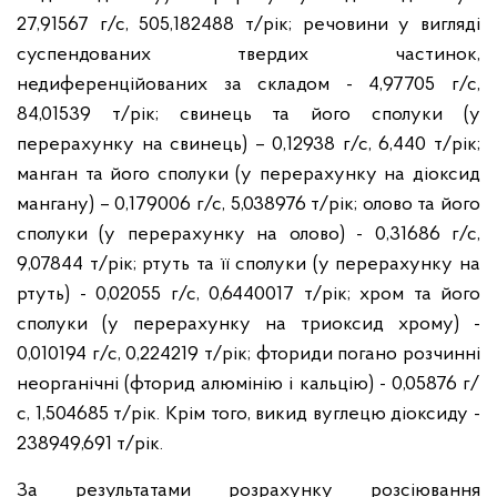
27,91567 г/с, 505,182488 т/рік; речовини у вигляді
суспендованих твердих частинок,
недиференційованих за складом - 4,97705 г/с,
84,01539 т/рік; свинець та його сполуки (у
перерахунку на свинець) – 0,12938 г/с, 6,440 т/рік;
манган та його сполуки (у перерахунку на діоксид
мангану) – 0,179006 г/с, 5,038976 т/рік; олово та його
сполуки (у перерахунку на олово) - 0,31686 г/с,
9,07844 т/рік; ртуть та її сполуки (у перерахунку на
ртуть) - 0,02055 г/с, 0,6440017 т/рік; хром та його
сполуки (у перерахунку на триоксид хрому) -
0,010194 г/с, 0,224219 т/рік; фториди погано pозчинні
неоpганічні (фтоpид алюмінію і кальцію) - 0,05876 г/
с, 1,504685 т/рік. Крім того, викид вуглецю діоксиду -
238949,691 т/рік.
За результатами розрахунку розсіювання