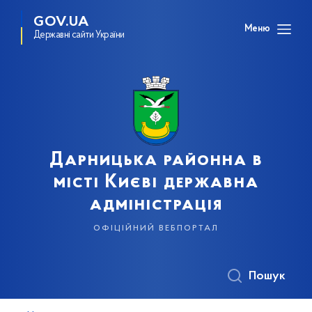
GOV.UA
Меню
Державні сайти України
Дарницька районна в
місті Києві державна
адміністрація
офіційний вебпортал
Пошук