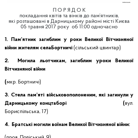
П О Р Я Д О К
покладання квітів та вінків до пам’ятників,
які розташовані в Дарницькому районі місті Києва
05 травня 2017 року об 11:00 одночасно
1. Пам’ятник загиблим у роки Великої Вітчизняної
війни жителям селаБортничі
(сільський цвинтар)
2.
Могила льотчикам, загиблим уроки Великої
Вітчизняної війни
(
мкр. Бортничі)
3. Стела пам’яті військовополоненим, які загинули у
Дарницькому концтаборі (
вул.
Бориспільська, 17)
4. Братські могили воїнам Великої Вітчизняної війни:
(пров. Поліський, 9)