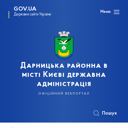
GOV.UA
Меню
Державні сайти України
Дарницька районна в
місті Києві державна
адміністрація
офіційний вебпортал
Пошук