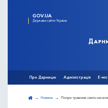
GOV.UA
Державні сайти України
Дарни
Про Дарницю
Адміністрація
Е-мі
Новини
Попри травневі свята населення активно залучає «теплі кр