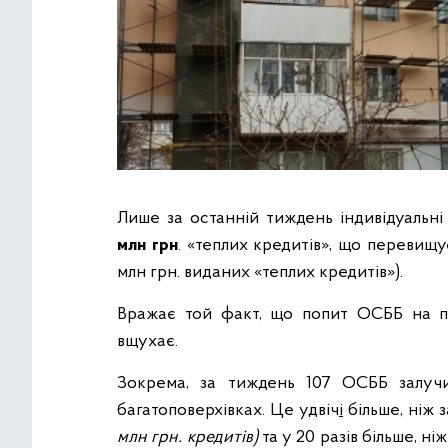
Лише за останній тиждень індивідуальн
млн грн
. «теплих кредитів», що перевищу
млн грн. виданих «теплих кредитів»).
Вражає той факт, що попит ОСББ на п
вщухає.
Зокрема, за тиждень 107 ОСББ залуч
багатоповерхівках. Це удвіч
і
більше, ніж з
млн грн. кредитів)
та у 20 разів більше, ні