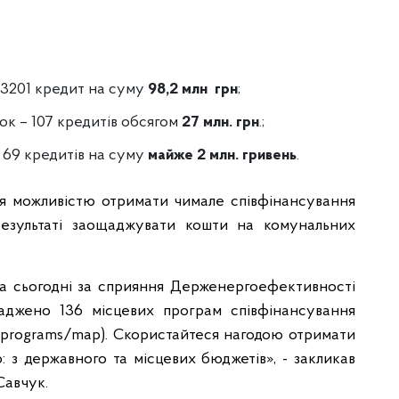
 3201 кредит на суму
98,2 млн грн
;
ок – 107 кредитів обсягом
27 млн. грн
.;
 69 кредитів на суму
майже 2 млн. гривень
.
я можливістю отримати чимале співфінансування
результаті заощаджувати кошти на комунальних
на сьогодні за сприяння Держенергоефективності
аджено 136 місцевих програм співфінансування
uk/programs/map). Скористайтеся нагодою отримати
: з державного та місцевих бюджетів», - закликав
Савчук.