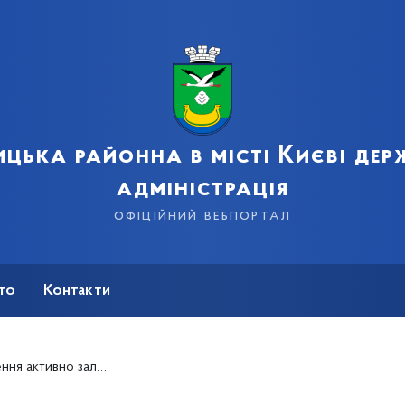
цька районна в місті Києві де
адміністрація
офіційний вебпортал
сто
Контакти
едити» на енергоефективні заходи