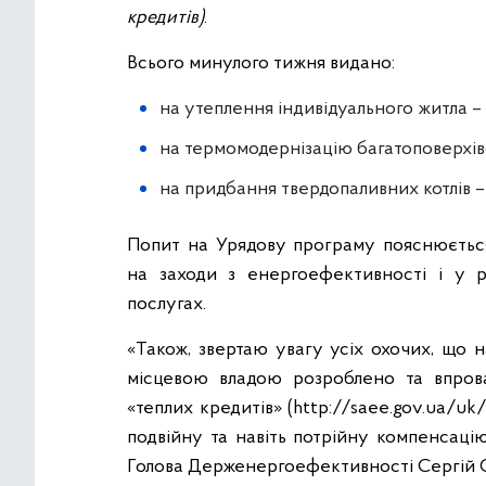
кредитів)
.
Всього минулого тижня видано:
на утеплення індивідуального житла –
на термомодернізацію багатоповерхів
на придбання твердопаливних котлів –
Попит на Урядову програму пояснюєтьс
на заходи з енергоефективності і у 
послугах.
«Також, звертаю увагу усіх охочих, що 
місцевою владою розроблено та впров
«теплих кредитів» (http://saee.gov.ua/
подвійну та навіть потрійну компенсацію
Голова Держенергоефективності Сергій 