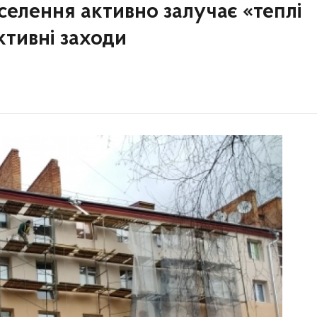
селення активно залучає «теплі
тивні заходи