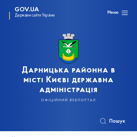
GOV.UA
Меню
Державні сайти України
Дарницька районна в
місті Києві державна
адміністрація
офіційний вебпортал
Пошук