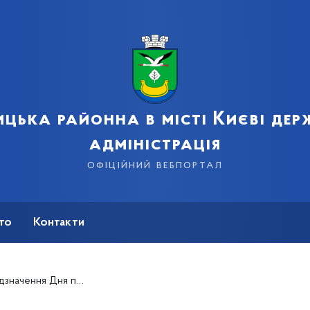
цька районна в місті Києві де
адміністрація
офіційний вебпортал
сто
Контакти
перемоги над нацизмом у Другій світовій війні.