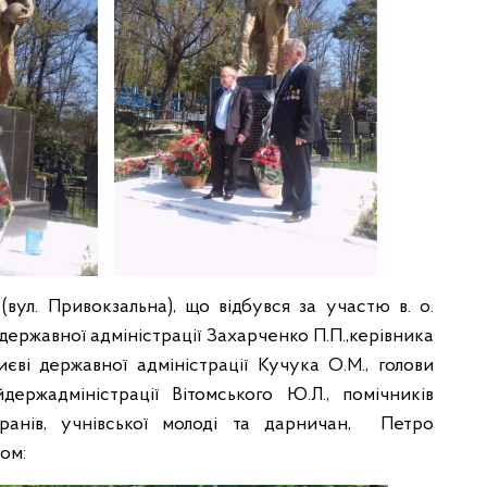
(вул. Привокзальна), що відбувся за участю в. о.
 державної адміністрації Захарченко П.П.,керівника
єві державної адміністрації Кучука О.М., голови
ержадміністрації Вітомського Ю.Л., помічників
теранів, учнівської молоді та дарничан, Петро
том: