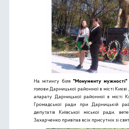
На мітингу біля
"Монументу мужності"
голови Дарницької районної в місті Києві
апарату Дарницької районної в місті Ки
Громадської ради при Дарницькій райд
депутатів Київської міської ради, ве
Захарченко привітав всіх присутніх зі свя