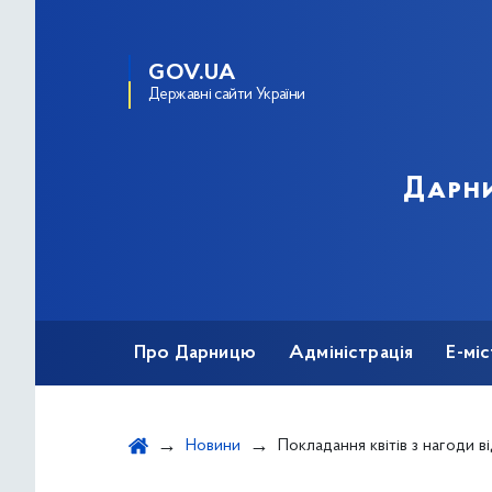
GOV.UA
Державні сайти України
Дарни
Про Дарницю
Адміністрація
Е-мі
Новини
Покладання квітів з нагоди відзначення Дня пам’яті та примирення і 72-ої річниці 