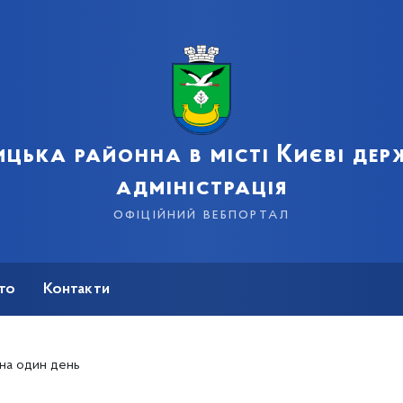
цька районна в місті Києві де
адміністрація
офіційний вебпортал
сто
Контакти
на один день