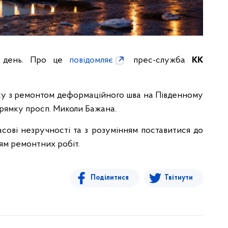
н день. Про це
повідомляє
прес-служба
КК
язку з ремонтом деформаційного шва на Південному
рямку просп. Миколи Бажана.
асові незручності та з розумінням поставитися до
ям ремонтних робіт.
Поділитися
Твітнути