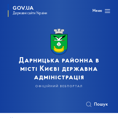
GOV.UA
Меню
Державні сайти України
Дарницька районна в
місті Києві державна
адміністрація
офіційний вебпортал
Пошук