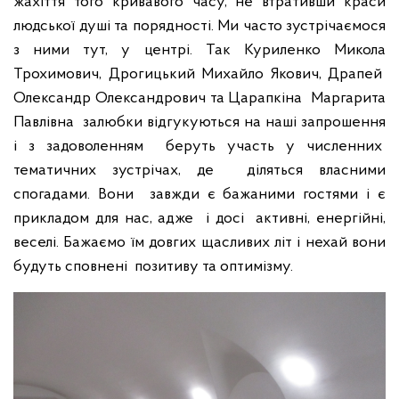
жахіття того кривавого часу, не втративши краси
людської душі та порядності. Ми часто зустрічаємося
з ними тут, у центрі. Так Куриленко Микола
Трохимович, Дрогицький Михайло Якович, Драпей
Олександр Олександрович та Царапкіна Маргарита
Павлівна залюбки відгукуються на наші запрошення
і з задоволенням беруть участь у численних
тематичних зустрічах, де діляться власними
спогадами. Вони завжди є бажаними гостями і є
прикладом для нас, адже і досі активні, енергійні,
веселі. Бажаємо їм довгих щасливих літ і нехай вони
будуть сповнені позитиву та оптимізму.