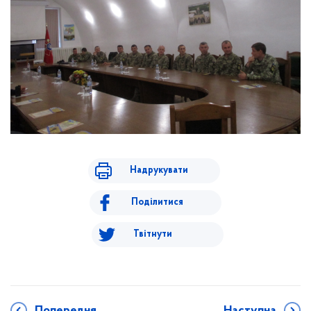
Надрукувати
Поділитися
Твітнути
Попередня
Наступна