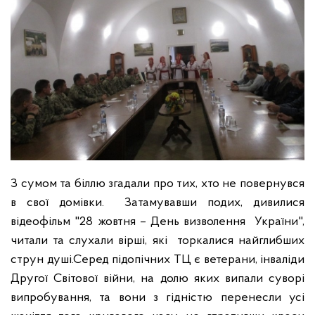
З сумом та біллю згадали про тих, хто не повернувся
в свої домівки. Затамувавши подих, дивилися
відеофільм "28 жовтня – День визволення України",
читали та слухали вірші, які торкалися найглибших
струн душі.
Серед підопічних ТЦ є ветерани, інваліди
Другої Світової війни, на долю яких випали суворі
випробування, та вони з гідністю перенесли усі