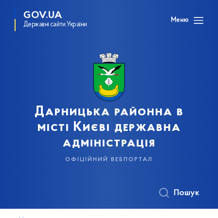
GOV.UA
Меню
Державні сайти України
Дарницька районна в
місті Києві державна
адміністрація
офіційний вебпортал
Пошук