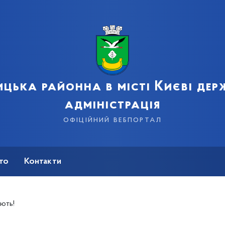
цька районна в місті Києві де
адміністрація
офіційний вебпортал
сто
Контакти
ають!