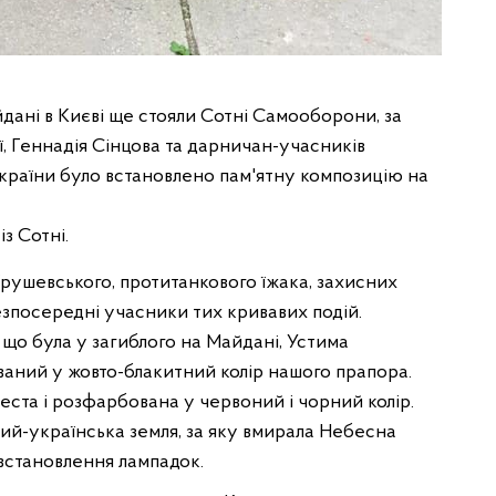
йдані в Києві ще стояли Сотні Самооборони, за
ї, Геннадія Сінцова та дарничан-учасників
України було встановлено пам'ятну композицію на
з Сотні.
 Грушевського, протитанкового їжака, захисних
езпосередні учасники тих кривавих подій.
, що була у загиблого на Майдані, Устима
аний у жовто-блакитний колір нашого прапора.
еста і розфарбована у червоний і чорний колір.
ий-українська земля, за яку вмирала Небесна
 встановлення лампадок.