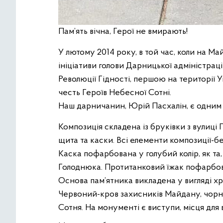
Пам’ять вічна, Герої не вмирають!
У лютому 2014 року, в той час, коли на Ма
ініціативи голови Дарницької адміністраці
Революції Гідності, першою на території 
честь Героїв Небесної Сотні.
Наш дарничанин, Юрій Пасхалін, є одним і
Композиція складена із бруківки з вулиці
щита та каски. Всі елементи композиції-б
Каска пофарбована у голубий колір, як та
Голоднюка. Протитанковий їжак пофарбов
Основа пам’ятника викладена у вигляді хр
Червоний-кров захисників Майдану, чорн
Сотня. На монументі є виступи, місця для