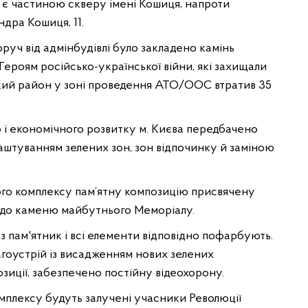
 є частиною скверу імені Кошиця, напроти
ндра Кошиця, 11.
оруч від адмінбудівлі було закладено камінь
ероям російсько-української війни, які захищали
ький район у зоні проведення АТО/ООС втратив 35
 і економічного розвитку м. Києва передбачено
лаштуванням зелених зон, зон відпочинку й заміною
ого комплексу пам’ятну композицію присвячену
 до каменю майбутнього Меморіалу.
з пам'ятник і всі елементи відповідно пофарбують.
гоустрій із висадженням нових зелених
иції, забезпечено постійну відеохорону.
мплексу будуть залучені учасники Революції