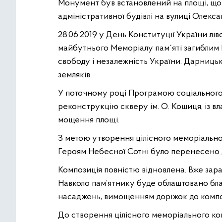
Монумент був встановлений на площі, що
адміністративної будівлі на вулиці Олекса
28.06.2019 у День Конституції України лів
майбутнього Меморіалу пам`яті загиблим Г
свободу і незалежність України. Дарниц
земляків.
У поточному році Програмою соціального
реконструкцію скверу ім. О. Кошиця, із в
мощення площі.
З метою утворення цілісного меморіальн
Героям Небесної Сотні було перенесено
Композиція повністю відновлена. Вже зара
Навколо пам’ятнику буде облаштовано бла
насаджень, вимощенням доріжок до композ
До створення цілісного меморіального ко