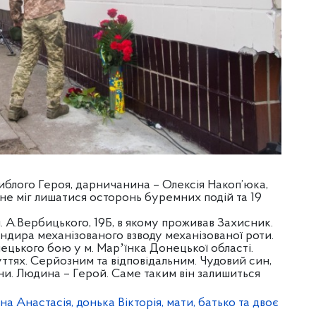
иблого Героя, дарничанина – Олексія Накоп’юка,
не міг лишатися осторонь буремних подій та 19
 А.Вербицького, 19Б, в якому проживав Захисник.
дира механізованого взводу механізованої роти.
лецького бою у м. Марʼїнка Донецької області.
уттях. Серйозним та відповідальним. Чудовий син,
їни. Людина – Герой. Саме таким він залишиться
 Анастасія, донька Вікторія, мати, батько та двоє