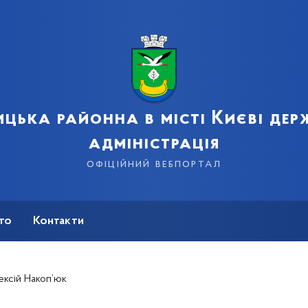
цька районна в місті Києві де
адміністрація
офіційний вебпортал
сто
Контакти
ексій Накоп’юк