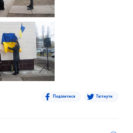
Поділитися
Твітнути