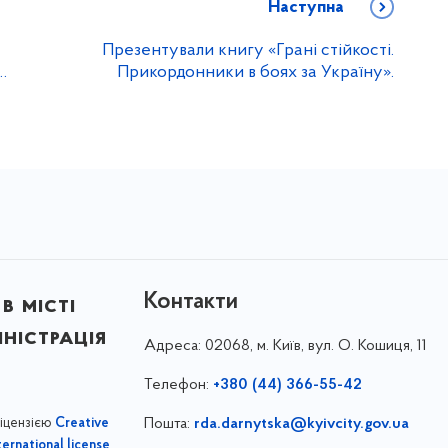
Наступна
Презентували книгу «Грані стійкості.
…
Прикордонники в боях за Україну».
Контакти
в місті
ністрація
Адреса:
02068, м. Київ, вул. О. Кошиця, 11
Телефон:
+380 (44) 366-55-42
ліцензією
Пошта:
rda.darnytska@kyivcity.gov.ua
Creative
,
ernational license