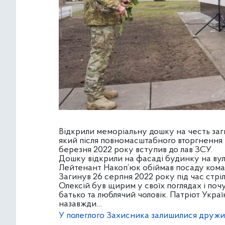
Відкрили меморіальну дошку на честь заг
який після повномасштабного вторгнення 
березня 2022 року вступив до лав ЗСУ.
Дошку відкрили на фасаді будинку на вул.
Лейтенант Накоп’юк обіймав посаду коман
Загинув 26 серпня 2022 року під час стрі
Олексій був щирим у своїх поглядах і поч
батько та люблячий чоловік. Патріот Укра
назавжди…
У полеглого Захисника залишилися дружина