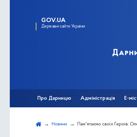
GOV.UA
Державні сайти України
Дарни
Про Дарницю
Адміністрація
Е-мі
Новини
Памʼятаємо своїх Героїв: Ол