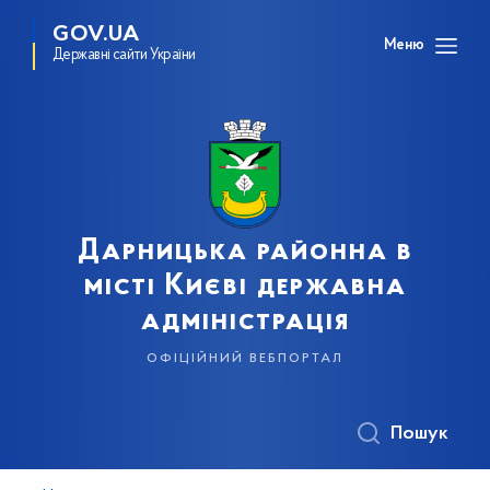
GOV.UA
Меню
Державні сайти України
Дарницька районна в
місті Києві державна
адміністрація
офіційний вебпортал
Пошук