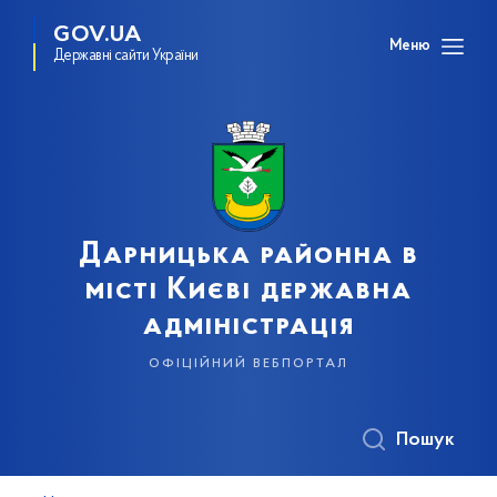
GOV.UA
Меню
Державні сайти України
Дарницька районна в
місті Києві державна
адміністрація
офіційний вебпортал
Пошук